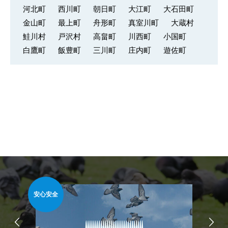
河北町
西川町
朝日町
大江町
大石田町
金山町
最上町
舟形町
真室川町
大蔵村
鮭川村
戸沢村
高畠町
川西町
小国町
白鷹町
飯豊町
三川町
庄内町
遊佐町
安心安全
簡