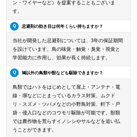
ン・ワイヤーなど）を提案することもございま
す。
忌避剤の効き目は何年くらい持ちますか？
当社が開発した忌避剤については、3年の保証期間
を設けています。鳥の味覚・触覚・臭覚・視覚と
学習能力に作用し、効果が長く持続します。
鳩以外の鳥類や獣なども駆除できますか？
鳥類ではハトをはじめとして屋上・アンテナ・電
線・塀などにとまっているカラス対策、ムクド
リ・スズメ・ツバメなどの小野鳥対策、軒下・戸
袋・侵入口などのコウモリ駆除が可能です。獣類
では農作物を荒らすイノシシやサルなどを追い払
うことができます。