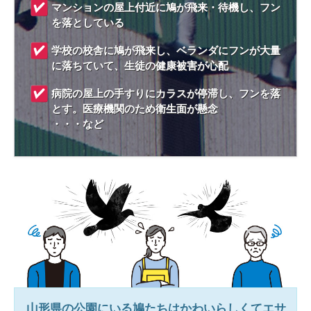
マンションの屋上付近に鳩が飛来・待機し、フン
を落としている
学校の校舎に鳩が飛来し、ベランダにフンが大量
に落ちていて、生徒の健康被害が心配
病院の屋上の手すりにカラスが停滞し、フンを落
とす。医療機関のため衛生面が懸念
・・・など
山形県
の公園にいる鳩たちはかわいらしくてエサ