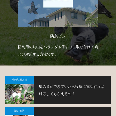
防鳥ピン
どを
防鳥用の剣山をベランダや手すりに取り付けて鳩
ベ
で
よけ対策する方法です。
板
て
鳩の対策方法
鳩の巣ができていたら役所に電話すれば
対応してもらえるの？
鳩の被害