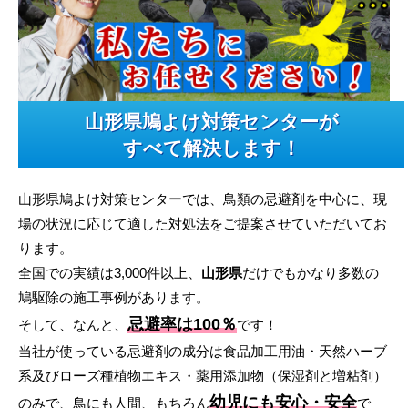
山形県鳩よけ対策センターが
すべて解決します！
山形県鳩よけ対策センターでは、鳥類の忌避剤を中心に、現
場の状況に応じて適した対処法をご提案させていただいてお
ります。
全国での実績は3,000件以上、
山形県
だけでもかなり多数の
鳩駆除の施工事例があります。
忌避率は100％
そして、なんと、
です！
当社が使っている忌避剤の成分は食品加工用油・天然ハーブ
系及びローズ種植物エキス・薬用添加物（保湿剤と増粘剤）
幼児にも安心・安全
のみで、鳥にも人間、もちろん
で