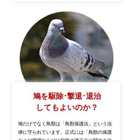
鳩を駆除･撃退･退治
してもよいのか？
鳩だけでなく鳥類は「鳥獣保護法」という法
律に守られています。正式には「鳥獣の保護