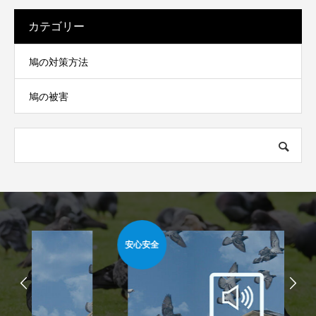
カテゴリー
鳩の対策方法
鳩の被害
安心安全
簡