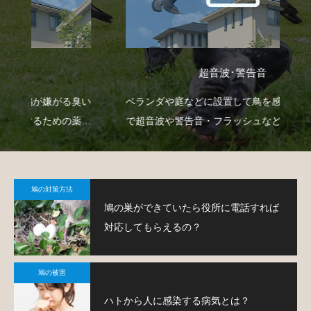
超音波･警告音
臭い
ベランダや庭などに設置して鳥を感知すると自動
ベ
薬剤
で超音波や警告音・フラッシュなどを作動させて
板
鳩の侵入を防ぐという装置です。
て
鳩の対策方法
鳩の巣ができていたら役所に電話すれば
対応してもらえるの？
鳩の被害
ハトから人に感染する病気とは？