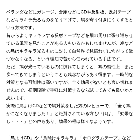
ベランダなどにガレージ、倉庫などにCDや反射板、反射テープ
などキラキラ光るものを吊り下げて、鳩を寄り付きにくくすると
いう方法です。
昔からよくキラキラする反射テープなどを畑の周りに張り巡らせ
ている風景を見たことがある人もいるかもしれませんが、鳩など
の鳥はキラキラ光るものに対して自然界で見慣れずに怖がって近
づかなくなる、という理屈で昔から使われている手法です。
ただ、鳩が光っているものに慣れてしまうと、鳩の習性上、また
戻ってきてしまうということも残念ながらあり得ます。一時的な
対策となる可能性は高いですが、全く効果がないとも言い切れま
せんので、初期段階で手軽に対策するなら試してみても良いかと
思います。
実際に鳥よけCDなどで鳩対策をした方のレビューで、「全く鳩
がこなくなりました！」と絶賛されている方もいれば、「効果な
し・・・」との声もあり、効果の程は様々なようです。
「鳥よけCD」や「鳥除けキラキラ」「ホログラムテープ」など