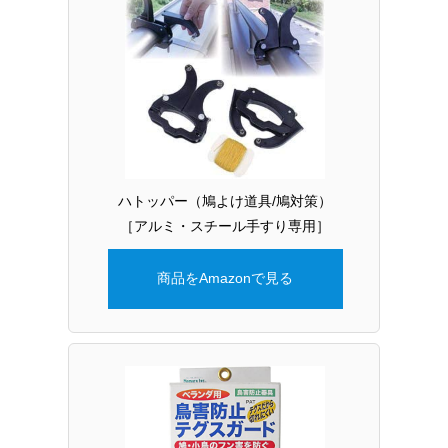
ハトッパー（鳩よけ道具/鳩対策）
［アルミ・スチール手すり専用］
商品をAmazonで見る