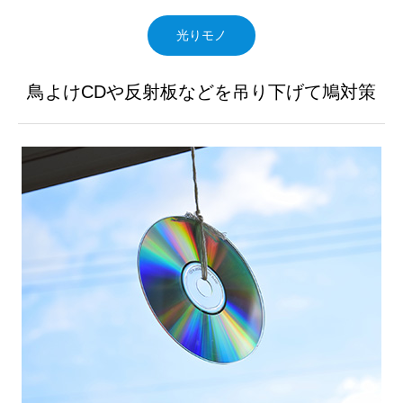
光りモノ
鳥よけCDや反射板などを吊り下げて鳩対策