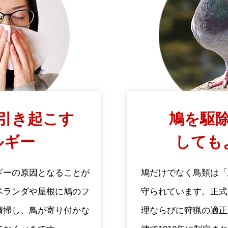
引き起こす
鳩を駆除
ルギー
しても
ギーの原因となることが
鳩だけでなく鳥類は「
ベランダや屋根に鳩のフ
守られています。正式
清掃し、鳥が寄り付かな
理ならびに狩猟の適正