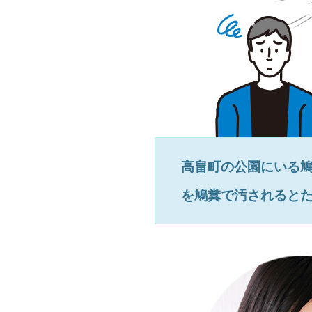
高畠町
の公園にいる
を鳩糞で汚されると