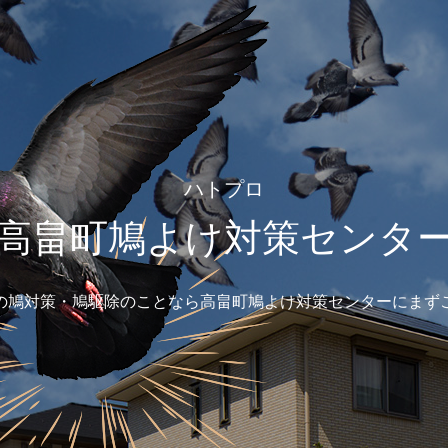
ハトプロ
高畠町鳩よけ対策センタ
の鳩対策・鳩駆除のことなら高畠町鳩よけ対策センターにまず