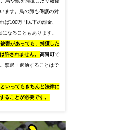
され、鳥や獣を捕獲したり殺傷
います。鳥の卵も保護の対
れば100万円以下の罰金、
役になることもあります。
に被害があっても、捕獲した
は許されません。
高畠町
で
。撃退・退治することはで
」といってもきちんと法律に
することが必要です。