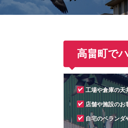
高畠町で
工場や倉庫の天
店舗や施設のお
自宅のベランダ