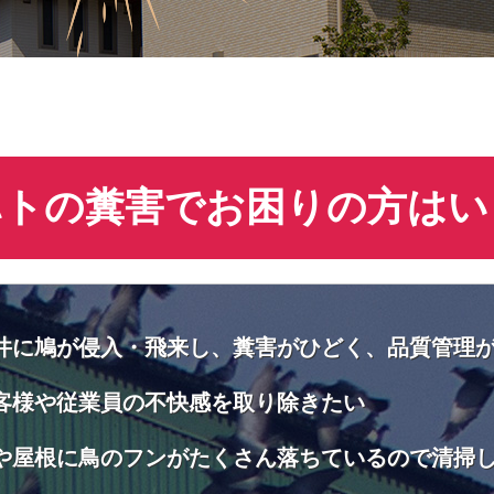
ハトの糞害でお困りの方はい
井に鳩が侵入・飛来し、糞害がひどく、品質管理
客様や従業員の不快感を取り除きたい
や屋根に鳥のフンがたくさん落ちているので清掃