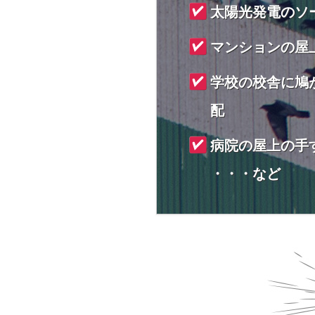
太陽光発電のソ
マンションの屋
学校の校舎に鳩
配
病院の屋上の手
・・・など