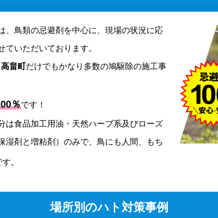
は、鳥類の忌避剤を中心に、現場の状況に応
せていただいております。
、
高畠町
だけでもかなり多数の鳩駆除の施工事
00％
です！
分は食品加工用油・天然ハーブ系及びローズ
保湿剤と増粘剤）のみで、鳥にも人間、もち
です。
場所別のハト対策事例