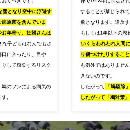
ておくべきです。
律で1918年に制定
な塵となり空中に浮遊す
することが禁じられて
な病原菌を含んでいま
象となります。違反す
やお年寄り、妊婦さんは
もしくは1年以下の懲
さな子どもはなんでもさ
いくらわれわれ人間
傷口に入ったり、目や
り傷つけたりすること
たりして感染するリスク
も例外ではありません
きないのです。
、鳩のフンによる病気の
したがって
「鳩駆除
ます。
したがって「鳩対策」