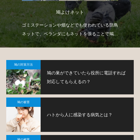
鳩よけネット
臭い
ゴミステーションや畑などでも使われている防鳥
防
薬剤
ネットで、ベランダにもネットを張ることで鳩対
よ
策が可能です。
鳩の対策方法
鳩の巣ができていたら役所に電話すれば
対応してもらえるの？
鳩の被害
ハトから人に感染する病気とは？
鳩の被害