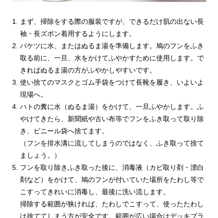
まず、掃除をする際の服装ですが、できるだけ肌の出ない長
袖・長ズボン着用するようにします。
バケツに水、またはぬるま湯を準備します。鳩のフンをふき
取る前に、一旦、水をかけてふやかすために使用します。で
きればぬるま湯の方がふやかしやすいです。
使い捨てのマスクとゴム手袋をつけて長靴を履き、いよいよ
現場へ。
ハトの糞に水（ぬるま湯）をかけて、一旦ふやかします。ふ
やけてきたら、新聞紙や古い布等でフンをふき取って取り除
き、ビニール袋へ捨てます。
（フンを排水溝に流してしまうのではなく、ふき取って捨て
ましょう。）
フンを取り除きふき取った後に、消毒液（カビ取り剤・漂白
剤など）をかけて、鳩のフンが付いていた場所をたわし等で
こすってきれいに消毒し、最後に洗い流します。
掃除する範囲が狭ければ、たわしでこすって、使ったたわし
は捨ててしまう方が安全です。範囲が広い場合はデッキブラ