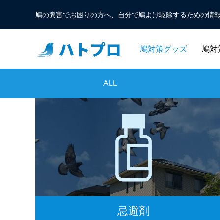
鳩の糞害でお困りの方へ、自分で鳩よけ駆除するための情
鳩対策グッズ
鳩対
ALL
忌避剤