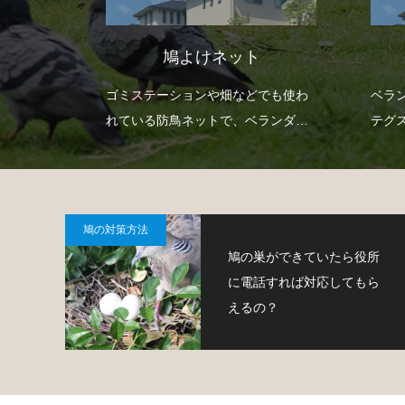
防鳥ワイヤー
でも使わ
ベランダや手すりなどにワイヤーや
忌避
ランダに
テグスなどを渡して、鳩が止まらな
が嫌
策が可能
くなるようにする対策です。
せ付
なタ
鳩の対策方法
鳩の巣ができていたら役所
に電話すれば対応してもら
えるの？