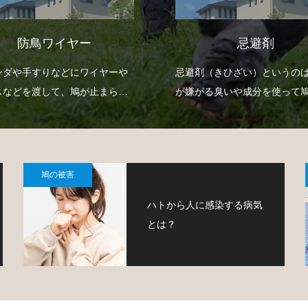
忌避剤
光りモノ
剤（きひざい）というのは、鳩
ベランダなどにガレージ、倉
がる臭いや成分を使って鳩を寄
にCDや反射板、反射テープな
けなくするための薬剤で、様々
キラ光るものを吊り下げて、
イプのものがあります。
り付きにくくするという方法
鳩の被害
ハトから人に感染する病気
とは？