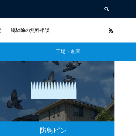
問
鳩駆除の無料相談
工場・倉庫
防鳥ピン