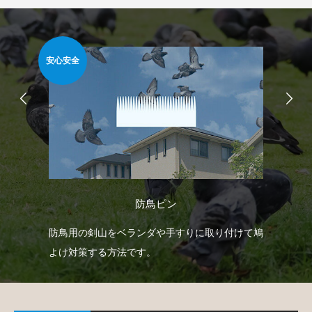
安心安全
簡
防鳥ピン
どを
防鳥用の剣山をベランダや手すりに取り付けて鳩
ベ
で
よけ対策する方法です。
板
て