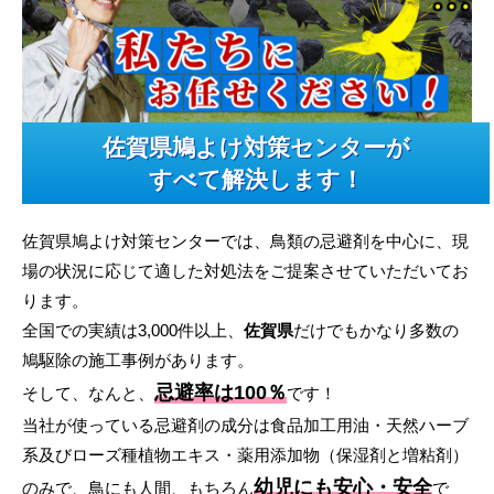
佐賀県鳩よけ対策センターが
すべて解決します！
佐賀県鳩よけ対策センターでは、鳥類の忌避剤を中心に、現
場の状況に応じて適した対処法をご提案させていただいてお
ります。
全国での実績は3,000件以上、
佐賀県
だけでもかなり多数の
鳩駆除の施工事例があります。
忌避率は100％
そして、なんと、
です！
当社が使っている忌避剤の成分は食品加工用油・天然ハーブ
系及びローズ種植物エキス・薬用添加物（保湿剤と増粘剤）
幼児にも安心・安全
のみで、鳥にも人間、もちろん
で