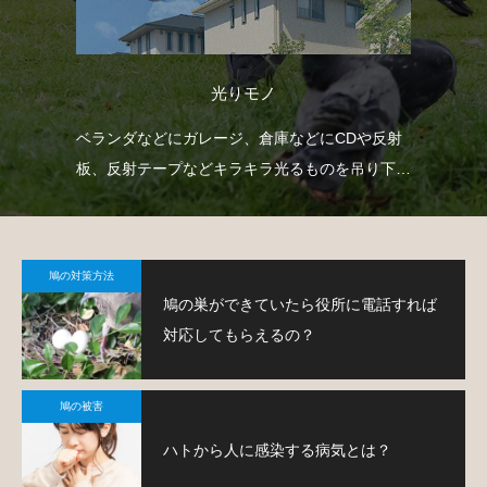
光りモノ
臭い
ベランダなどにガレージ、倉庫などにCDや反射
ベ
薬剤
板、反射テープなどキラキラ光るものを吊り下げ
渡
て、鳩を寄り付きにくくするという方法です。
す
鳩の対策方法
鳩の巣ができていたら役所に電話すれば
対応してもらえるの？
鳩の被害
ハトから人に感染する病気とは？