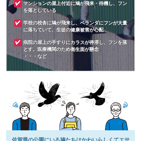
マンションの屋上付近に鳩が飛来・待機し、フン
を落としている
学校の校舎に鳩が飛来し、ベランダにフンが大量
に落ちていて、生徒の健康被害が心配
病院の屋上の手すりにカラスが停滞し、フンを落
とす。医療機関のため衛生面が懸念
・・・など
佐賀県
の公園にいる鳩たちはかわいらしくてエサ