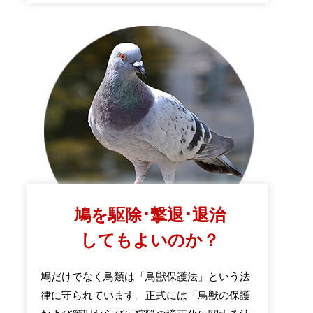
鳩を駆除･撃退･退治
してもよいのか？
鳩だけでなく鳥類は「鳥獣保護法」という法
律に守られています。正式には「鳥獣の保護