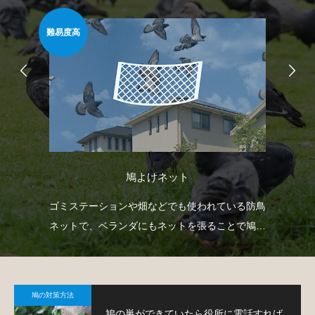
難易度高
安心
鳩よけネット
どを
ゴミステーションや畑などでも使われている防鳥
ベ
で
ネットで、ベランダにもネットを張ることで鳩対
で
策が可能です。
鳩
鳩の対策方法
鳩の巣ができていたら役所に電話すれば