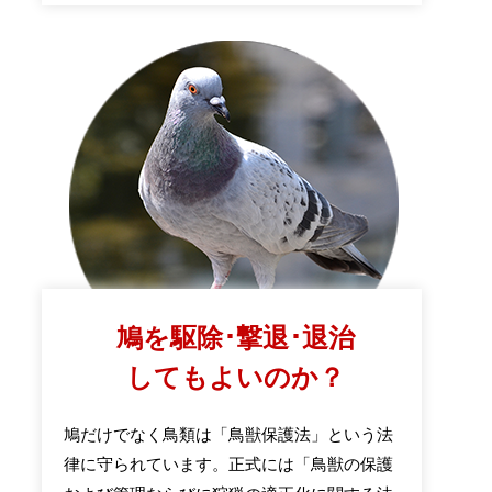
鳩を駆除･撃退･退治
してもよいのか？
鳩だけでなく鳥類は「鳥獣保護法」という法
律に守られています。正式には「鳥獣の保護