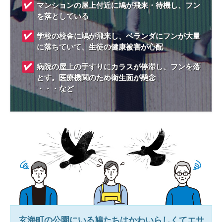
マンションの屋上付近に鳩が飛来・待機し、フン
を落としている
学校の校舎に鳩が飛来し、ベランダにフンが大量
に落ちていて、生徒の健康被害が心配
病院の屋上の手すりにカラスが停滞し、フンを落
とす。医療機関のため衛生面が懸念
・・・など
玄海町
の公園にいる鳩たちはかわいらしくてエサ