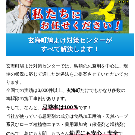
玄海町鳩よけ対策センターが
すべて解決します！
玄海町鳩よけ対策センターでは、鳥類の忌避剤を中心に、現
場の状況に応じて適した対処法をご提案させていただいてお
ります。
全国での実績は3,000件以上、
玄海町
だけでもかなり多数の
鳩駆除の施工事例があります。
忌避率は100％
そして、なんと、
です！
当社が使っている忌避剤の成分は食品加工用油・天然ハーブ
系及びローズ種植物エキス・薬用添加物（保湿剤と増粘剤）
幼児にも安心・安全
のみで、鳥にも人間、もちろん
で