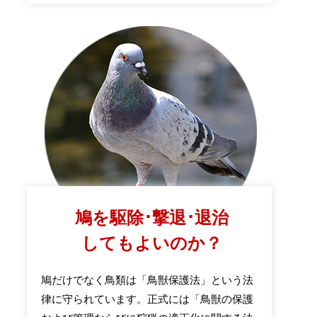
鳩を駆除･撃退･退治
してもよいのか？
鳩だけでなく鳥類は「鳥獣保護法」という法
律に守られています。正式には「鳥獣の保護