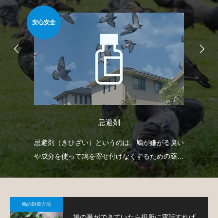
安心安全
簡
忌避剤
どを
忌避剤（きひざい）というのは、鳩が嫌がる臭い
ベ
で
や成分を使って鳩を寄せ付けなくするための薬剤
板
で、様々なタイプのものがあります。
て
鳩の対策方法
鳩の巣ができていたら役所に電話すれば