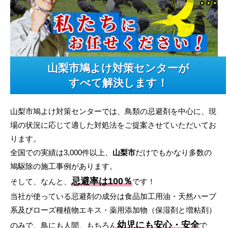
山梨市鳩よけ対策センターが
すべて解決します！
山梨市鳩よけ対策センターでは、鳥類の忌避剤を中心に、現
場の状況に応じて適した対処法をご提案させていただいてお
ります。
全国での実績は3,000件以上、
山梨市
だけでもかなり多数の
鳩駆除の施工事例があります。
忌避率は100％
そして、なんと、
です！
当社が使っている忌避剤の成分は食品加工用油・天然ハーブ
系及びローズ種植物エキス・薬用添加物（保湿剤と増粘剤）
幼児にも安心・安全
のみで、鳥にも人間、もちろん
で