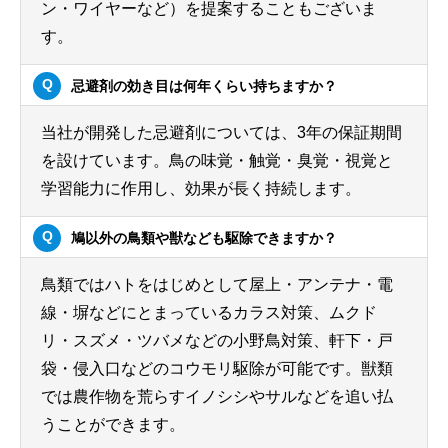
ン・ワイヤーなど）を提案することもございま
す。
忌避剤の効き目は何年くらい持ちますか？
当社が開発した忌避剤については、3年の保証期間
を設けています。鳥の味覚・触覚・臭覚・視覚と
学習能力に作用し、効果が長く持続します。
鳩以外の鳥類や獣なども駆除できますか？
鳥類ではハトをはじめとして屋上・アンテナ・電
線・塀などにとまっているカラス対策、ムクド
リ・スズメ・ツバメなどの小野鳥対策、軒下・戸
袋・侵入口などのコウモリ駆除が可能です。獣類
では農作物を荒らすイノシシやサルなどを追い払
うことができます。