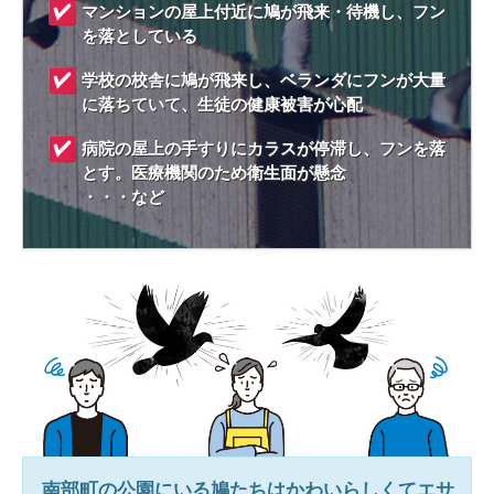
マンションの屋上付近に鳩が飛来・待機し、フン
を落としている
学校の校舎に鳩が飛来し、ベランダにフンが大量
に落ちていて、生徒の健康被害が心配
病院の屋上の手すりにカラスが停滞し、フンを落
とす。医療機関のため衛生面が懸念
・・・など
南部町
の公園にいる鳩たちはかわいらしくてエサ