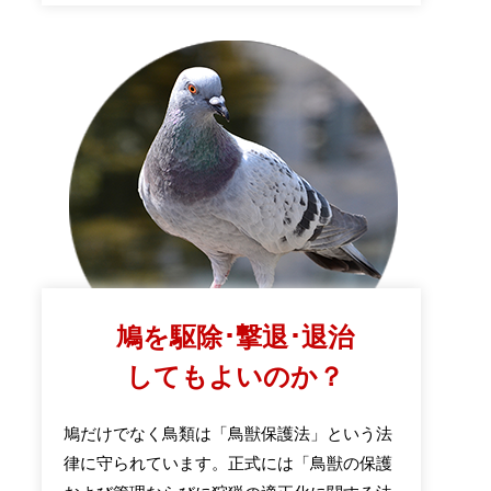
鳩を駆除･撃退･退治
してもよいのか？
鳩だけでなく鳥類は「鳥獣保護法」という法
律に守られています。正式には「鳥獣の保護