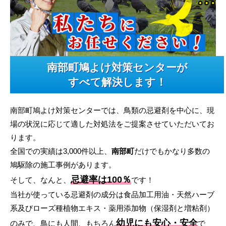
南部町鳩よけ対策センターが
すべて解決します！
南部町鳩よけ対策センターでは、鳥類の忌避剤を中心に、現
場の状況に応じて適した対処法をご提案させていただいてお
ります。
全国での実績は3,000件以上、
南部町
だけでもかなり多数の
鳩駆除の施工事例があります。
忌避率は100％
そして、なんと、
です！
当社が使っている忌避剤の成分は食品加工用油・天然ハーブ
系及びローズ種植物エキス・薬用添加物（保湿剤と増粘剤）
幼児にも安心・安全
のみで、鳥にも人間、もちろん
で