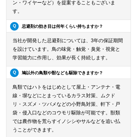
ン・ワイヤーなど）を提案することもございま
す。
忌避剤の効き目は何年くらい持ちますか？
当社が開発した忌避剤については、3年の保証期間
を設けています。鳥の味覚・触覚・臭覚・視覚と
学習能力に作用し、効果が長く持続します。
鳩以外の鳥類や獣なども駆除できますか？
鳥類ではハトをはじめとして屋上・アンテナ・電
線・塀などにとまっているカラス対策、ムクド
リ・スズメ・ツバメなどの小野鳥対策、軒下・戸
袋・侵入口などのコウモリ駆除が可能です。獣類
では農作物を荒らすイノシシやサルなどを追い払
うことができます。