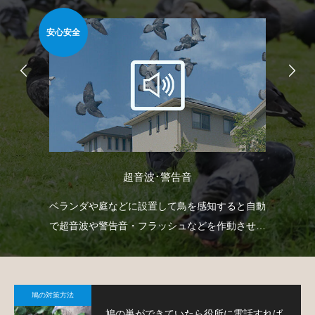
安心安全
安心
超音波･警告音
臭い
ベランダや庭などに設置して鳥を感知すると自動
防
薬剤
で超音波や警告音・フラッシュなどを作動させて
よ
鳩の侵入を防ぐという装置です。
鳩の対策方法
鳩の巣ができていたら役所に電話すれば