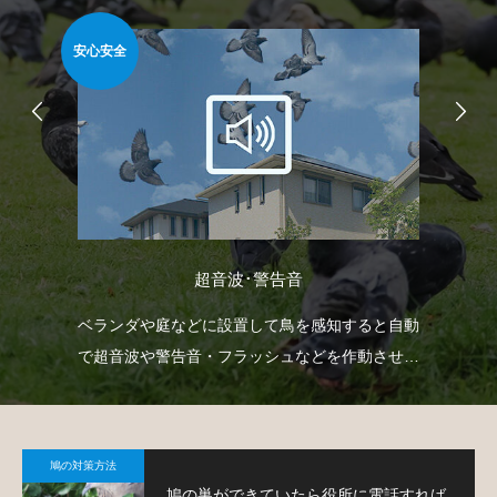
安心安全
安心
超音波･警告音
防鳥
ベランダや庭などに設置して鳥を感知すると自動
防
鳩対
で超音波や警告音・フラッシュなどを作動させて
よ
鳩の侵入を防ぐという装置です。
鳩の対策方法
鳩の巣ができていたら役所に電話すれば