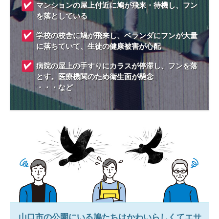
マンションの屋上付近に鳩が飛来・待機し、フン
を落としている
学校の校舎に鳩が飛来し、ベランダにフンが大量
に落ちていて、生徒の健康被害が心配
病院の屋上の手すりにカラスが停滞し、フンを落
とす。医療機関のため衛生面が懸念
・・・など
山口市
の公園にいる鳩たちはかわいらしくてエサ