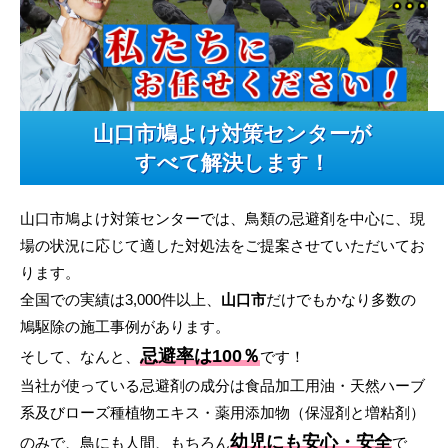
山口市鳩よけ対策センターが
すべて解決します！
山口市鳩よけ対策センターでは、鳥類の忌避剤を中心に、現
場の状況に応じて適した対処法をご提案させていただいてお
ります。
全国での実績は3,000件以上、
山口市
だけでもかなり多数の
鳩駆除の施工事例があります。
忌避率は100％
そして、なんと、
です！
当社が使っている忌避剤の成分は食品加工用油・天然ハーブ
系及びローズ種植物エキス・薬用添加物（保湿剤と増粘剤）
幼児にも安心・安全
のみで、鳥にも人間、もちろん
で