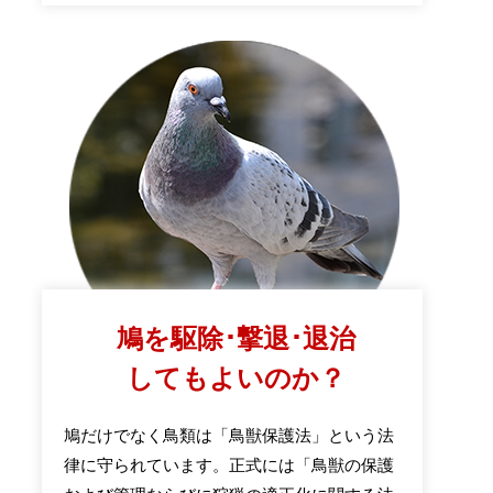
鳩を駆除･撃退･退治
してもよいのか？
鳩だけでなく鳥類は「鳥獣保護法」という法
律に守られています。正式には「鳥獣の保護