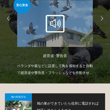
安心安全
簡
超音波･警告音
防鳥
ベランダや庭などに設置して鳥を感知すると自動
ベ
鳩対
で超音波や警告音・フラッシュなどを作動させて
板
鳩の侵入を防ぐという装置です。
て
鳩の対策方法
鳩の巣ができていたら役所に電話すれば