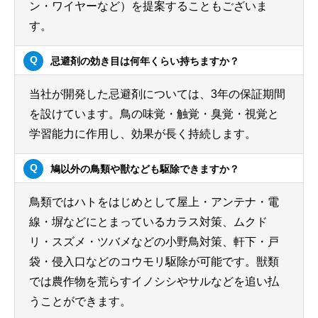
ン・ワイヤーなど）を提案することもございま
す。
忌避剤の効き目は何年くらい持ちますか？
当社が開発した忌避剤については、3年の保証期間
を設けています。鳥の味覚・触覚・臭覚・視覚と
学習能力に作用し、効果が長く持続します。
鳩以外の鳥類や獣なども駆除できますか？
鳥類ではハトをはじめとして屋上・アンテナ・電
線・塀などにとまっているカラス対策、ムクド
リ・スズメ・ツバメなどの小野鳥対策、軒下・戸
袋・侵入口などのコウモリ駆除が可能です。獣類
では農作物を荒らすイノシシやサルなどを追い払
うことができます。