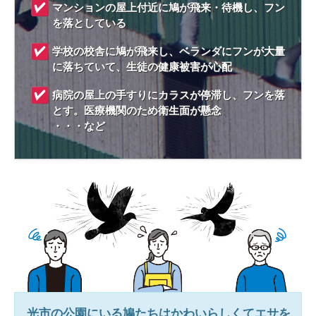
マンションの屋上付近に鳩が飛来・待機し、フン
を落としている
学校の校舎に鳩が飛来し、ベランダにフンが大量
に落ちていて、生徒の健康被害が心配
病院の屋上の手すりにカラスが停滞し、フンを落
とす。医療機関のため衛生面が懸念
・・・など
光市
の公園にいる鳩たちはかわいらしくてエサを