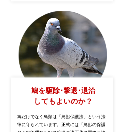
鳩を駆除･撃退･退治
してもよいのか？
鳩だけでなく鳥類は「鳥獣保護法」という法
律に守られています。正式には「鳥獣の保護