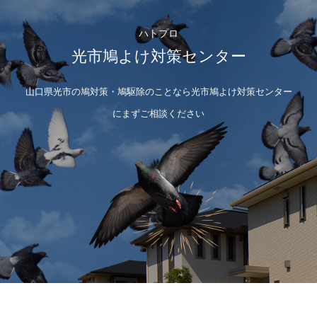
ハトプロ
光市鳩よけ対策センター
山口県光市の鳩対策・鳩駆除のことなら光市鳩よけ対策センター
にまずご相談ください