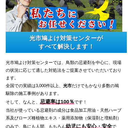
光市鳩よけ対策センターが
すべて解決します！
光市鳩よけ対策センターでは、鳥類の忌避剤を中心に、現場
の状況に応じて適した対処法をご提案させていただいており
ます。
全国での実績は3,000件以上、
光市
だけでもかなり多数の鳩
駆除の施工事例があります。
忌避率は100％
そして、なんと、
です！
当社が使っている忌避剤の成分は食品加工用油・天然ハーブ
系及びローズ種植物エキス・薬用添加物（保湿剤と増粘剤）
幼児にも安心・安全
のみで、鳥にも人間、もちろん
で