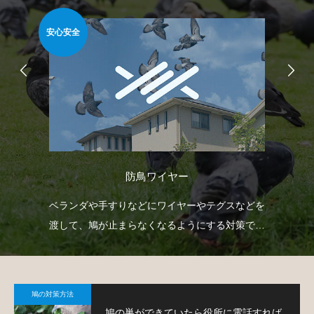
安心安全
簡
防鳥ワイヤー
て鳩
ベランダや手すりなどにワイヤーやテグスなどを
ベ
渡して、鳩が止まらなくなるようにする対策で
板
す。
て
鳩の対策方法
鳩の巣ができていたら役所に電話すれば