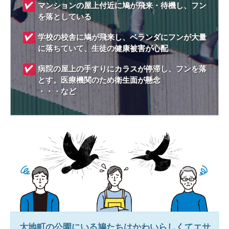
マンションの屋上付近に鳩が飛来・待機し、フン
を落としている
学校の校舎に鳩が飛来し、ベランダにフンが大量
に落ちていて、生徒の健康被害が心配
病院の屋上の手すりにカラスが停滞し、フンを落
とす。医療機関のため衛生面が懸念
・・・など
太地町
の公園にいる鳩たちはかわいらしくてエサ