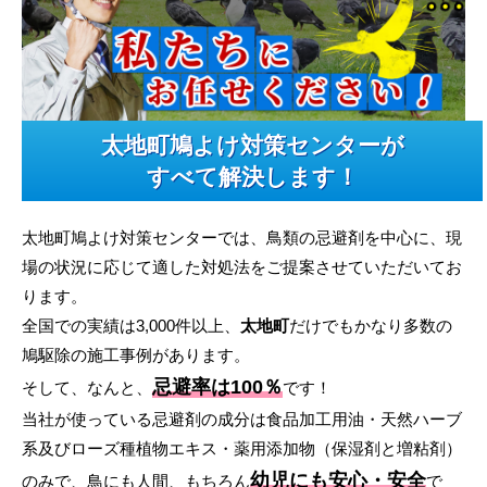
太地町鳩よけ対策センターが
すべて解決します！
太地町鳩よけ対策センターでは、鳥類の忌避剤を中心に、現
場の状況に応じて適した対処法をご提案させていただいてお
ります。
全国での実績は3,000件以上、
太地町
だけでもかなり多数の
鳩駆除の施工事例があります。
忌避率は100％
そして、なんと、
です！
当社が使っている忌避剤の成分は食品加工用油・天然ハーブ
系及びローズ種植物エキス・薬用添加物（保湿剤と増粘剤）
幼児にも安心・安全
のみで、鳥にも人間、もちろん
で