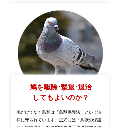
鳩を駆除･撃退･退治
してもよいのか？
鳩だけでなく鳥類は「鳥獣保護法」という法
律に守られています。正式には「鳥獣の保護