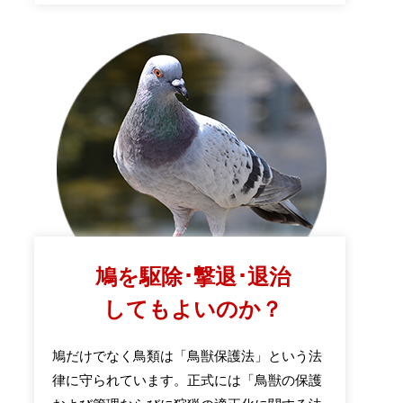
鳩を駆除･撃退･退治
してもよいのか？
鳩だけでなく鳥類は「鳥獣保護法」という法
律に守られています。正式には「鳥獣の保護