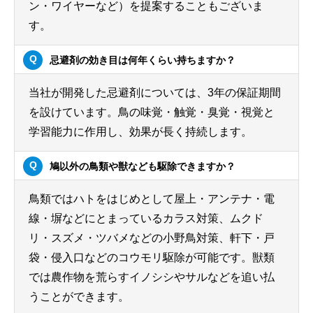
ン・ワイヤーなど）を提案することもございま
す。
忌避剤の効き目は何年くらい持ちますか？
当社が開発した忌避剤については、3年の保証期間
を設けています。鳥の味覚・触覚・臭覚・視覚と
学習能力に作用し、効果が長く持続します。
鳩以外の鳥類や獣なども駆除できますか？
鳥類ではハトをはじめとして屋上・アンテナ・電
線・塀などにとまっているカラス対策、ムクド
リ・スズメ・ツバメなどの小野鳥対策、軒下・戸
袋・侵入口などのコウモリ駆除が可能です。獣類
では農作物を荒らすイノシシやサルなどを追い払
うことができます。