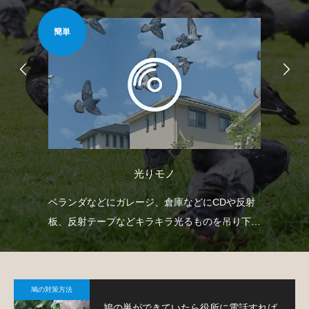
簡単
安心
光りモノ
て鳩
ベランダなどにガレージ、倉庫などにCDや反射
ベ
板、反射テープなどキラキラ光るものを吊り下げ
で
て、鳩を寄り付きにくくするという方法です。
鳩
鳩の対策方法
鳩の巣ができていたら役所に電話すれば