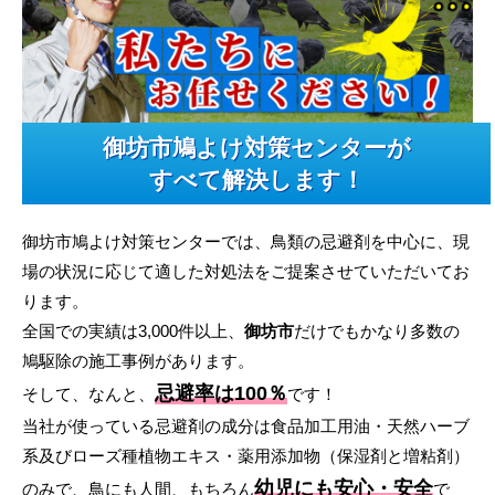
御坊市鳩よけ対策センターが
すべて解決します！
御坊市鳩よけ対策センターでは、鳥類の忌避剤を中心に、現
場の状況に応じて適した対処法をご提案させていただいてお
ります。
全国での実績は3,000件以上、
御坊市
だけでもかなり多数の
鳩駆除の施工事例があります。
忌避率は100％
そして、なんと、
です！
当社が使っている忌避剤の成分は食品加工用油・天然ハーブ
系及びローズ種植物エキス・薬用添加物（保湿剤と増粘剤）
幼児にも安心・安全
のみで、鳥にも人間、もちろん
で