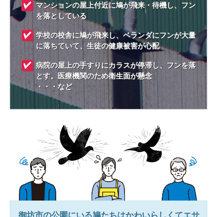
マンションの屋上付近に鳩が飛来・待機し、フン
を落としている
学校の校舎に鳩が飛来し、ベランダにフンが大量
に落ちていて、生徒の健康被害が心配
病院の屋上の手すりにカラスが停滞し、フンを落
とす。医療機関のため衛生面が懸念
・・・など
御坊市
の公園にいる鳩たちはかわいらしくてエサ