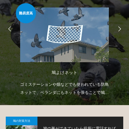
難易度高
安心
鳩よけネット
自動
ゴミステーションや畑などでも使われている防鳥
防
せて
ネットで、ベランダにもネットを張ることで鳩対
よ
策が可能です。
鳩の対策方法
鳩の巣ができていたら役所に電話すれば