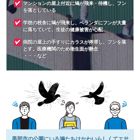
マンションの屋上付近に鳩が飛来・待機し、フン
を落としている
学校の校舎に鳩が飛来し、ベランダにフンが大量
に落ちていて、生徒の健康被害が心配
病院の屋上の手すりにカラスが停滞し、フンを落
とす。医療機関のため衛生面が懸念
・・・など
黒部市
の公園にいる鳩たちはかわいらしくてエサ