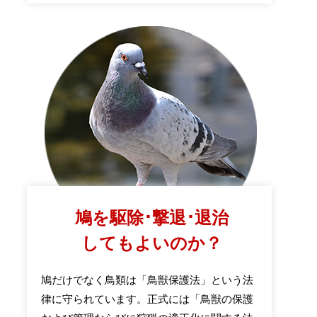
鳩を駆除･撃退･退治
してもよいのか？
鳩だけでなく鳥類は「鳥獣保護法」という法
律に守られています。正式には「鳥獣の保護