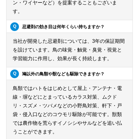
ン・ワイヤーなど）を提案することもございま
す。
忌避剤の効き目は何年くらい持ちますか？
当社が開発した忌避剤については、3年の保証期間
を設けています。鳥の味覚・触覚・臭覚・視覚と
学習能力に作用し、効果が長く持続します。
鳩以外の鳥類や獣なども駆除できますか？
鳥類ではハトをはじめとして屋上・アンテナ・電
線・塀などにとまっているカラス対策、ムクド
リ・スズメ・ツバメなどの小野鳥対策、軒下・戸
袋・侵入口などのコウモリ駆除が可能です。獣類
では農作物を荒らすイノシシやサルなどを追い払
うことができます。