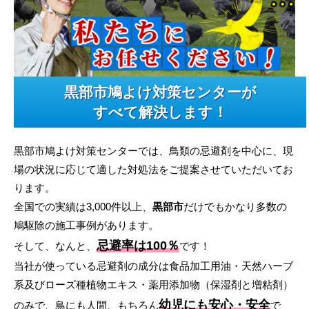
黒部市鳩よけ対策センターが
すべて解決します！
黒部市鳩よけ対策センターでは、鳥類の忌避剤を中心に、現
場の状況に応じて適した対処法をご提案させていただいてお
ります。
全国での実績は3,000件以上、
黒部市
だけでもかなり多数の
鳩駆除の施工事例があります。
忌避率は100％
そして、なんと、
です！
当社が使っている忌避剤の成分は食品加工用油・天然ハーブ
系及びローズ種植物エキス・薬用添加物（保湿剤と増粘剤）
幼児にも安心・安全
のみで、鳥にも人間、もちろん
で