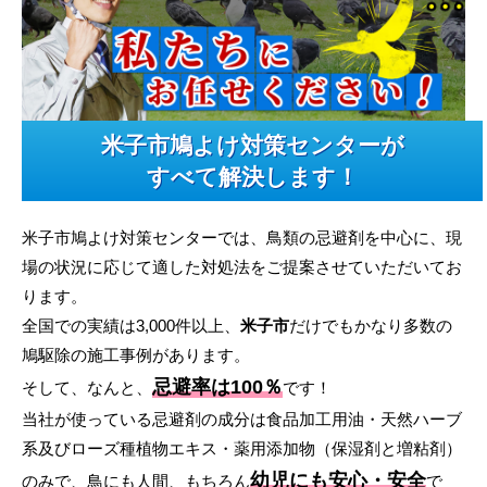
米子市鳩よけ対策センターが
すべて解決します！
米子市鳩よけ対策センターでは、鳥類の忌避剤を中心に、現
場の状況に応じて適した対処法をご提案させていただいてお
ります。
全国での実績は3,000件以上、
米子市
だけでもかなり多数の
鳩駆除の施工事例があります。
忌避率は100％
そして、なんと、
です！
当社が使っている忌避剤の成分は食品加工用油・天然ハーブ
系及びローズ種植物エキス・薬用添加物（保湿剤と増粘剤）
幼児にも安心・安全
のみで、鳥にも人間、もちろん
で