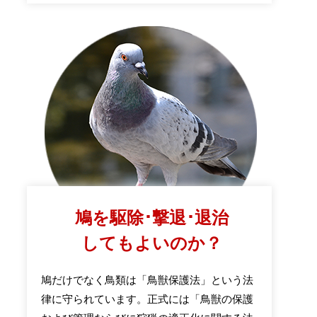
鳩を駆除･撃退･退治
してもよいのか？
鳩だけでなく鳥類は「鳥獣保護法」という法
律に守られています。正式には「鳥獣の保護