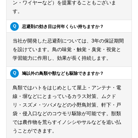
ン・ワイヤーなど）を提案することもございま
す。
忌避剤の効き目は何年くらい持ちますか？
当社が開発した忌避剤については、3年の保証期間
を設けています。鳥の味覚・触覚・臭覚・視覚と
学習能力に作用し、効果が長く持続します。
鳩以外の鳥類や獣なども駆除できますか？
鳥類ではハトをはじめとして屋上・アンテナ・電
線・塀などにとまっているカラス対策、ムクド
リ・スズメ・ツバメなどの小野鳥対策、軒下・戸
袋・侵入口などのコウモリ駆除が可能です。獣類
では農作物を荒らすイノシシやサルなどを追い払
うことができます。