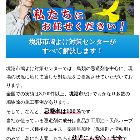
境港市鳩よけ対策センターが
すべて解決します！
境港市鳩よけ対策センターでは、鳥類の忌避剤を中心に、現
場の状況に応じて適した対処法をご提案させていただいてお
ります。
全国での実績は3,000件以上、
境港市
だけでもかなり多数の
鳩駆除の施工事例があります。
忌避率は100％
そして、なんと、
です！
当社が使っている忌避剤の成分は食品加工用油・天然ハーブ
系及びローズ種植物エキス・薬用添加物（保湿剤と増粘剤）
幼児にも安心・安全
のみで、鳥にも人間、もちろん
で