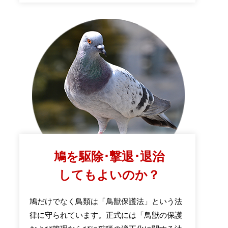
鳩を駆除･撃退･退治
してもよいのか？
鳩だけでなく鳥類は「鳥獣保護法」という法
律に守られています。正式には「鳥獣の保護