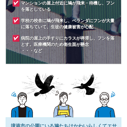
マンションの屋上付近に鳩が飛来・待機し、フン
を落としている
学校の校舎に鳩が飛来し、ベランダにフンが大量
に落ちていて、生徒の健康被害が心配
病院の屋上の手すりにカラスが停滞し、フンを落
とす。医療機関のため衛生面が懸念
・・・など
境港市
の公園にいる鳩たちはかわいらしくてエサ