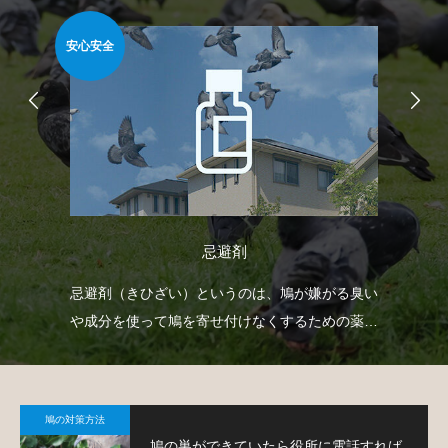
安心安全
安心
忌避剤
自動
忌避剤（きひざい）というのは、鳩が嫌がる臭い
ベ
せて
や成分を使って鳩を寄せ付けなくするための薬剤
渡
で、様々なタイプのものがあります。
す
鳩の対策方法
鳩の巣ができていたら役所に電話すれば