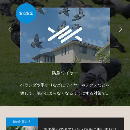
安心安全
安心
防鳥ワイヤー
自動
ベランダや手すりなどにワイヤーやテグスなどを
忌
せて
渡して、鳩が止まらなくなるようにする対策で
や
す。
で
鳩の対策方法
鳩の巣ができていたら役所に電話すれば