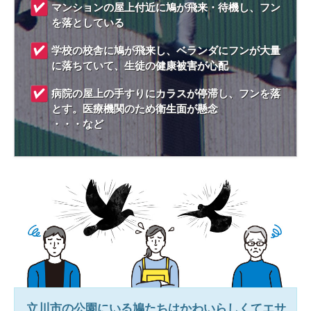
マンションの屋上付近に鳩が飛来・待機し、フン
を落としている
学校の校舎に鳩が飛来し、ベランダにフンが大量
に落ちていて、生徒の健康被害が心配
病院の屋上の手すりにカラスが停滞し、フンを落
とす。医療機関のため衛生面が懸念
・・・など
立川市
の公園にいる鳩たちはかわいらしくてエサ