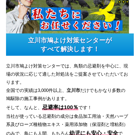
立川市鳩よけ対策センターが
すべて解決します！
立川市鳩よけ対策センターでは、鳥類の忌避剤を中心に、現
場の状況に応じて適した対処法をご提案させていただいてお
ります。
全国での実績は3,000件以上、
立川市
だけでもかなり多数の
鳩駆除の施工事例があります。
忌避率は100％
そして、なんと、
です！
当社が使っている忌避剤の成分は食品加工用油・天然ハーブ
系及びローズ種植物エキス・薬用添加物（保湿剤と増粘剤）
幼児にも安心・安全
のみで、鳥にも人間、もちろん
で