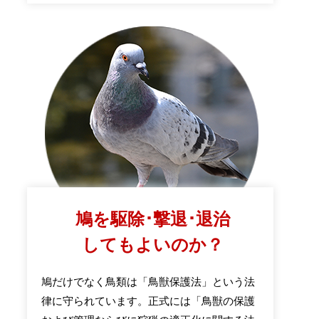
鳩を駆除･撃退･退治
してもよいのか？
鳩だけでなく鳥類は「鳥獣保護法」という法
律に守られています。正式には「鳥獣の保護