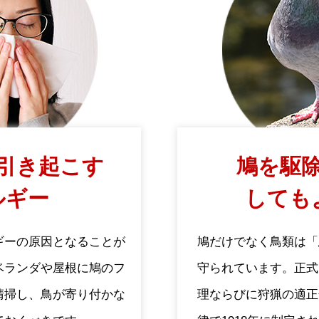
引き起こす
鳩を駆除
ルギー
しても
ギーの原因となることが
鳩だけでなく鳥類は「
ベランダや屋根に鳩のフ
守られています。正式
清掃し、鳥が寄り付かな
理ならびに狩猟の適正