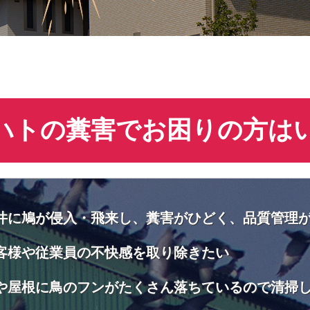
ハトの糞害でお困りの方は
井に鳩が侵入・飛来し、糞害がひどく、品質管理
客様や従業員の不快感を取り除きたい
や屋根に鳥のフンがたくさん落ちているので清掃