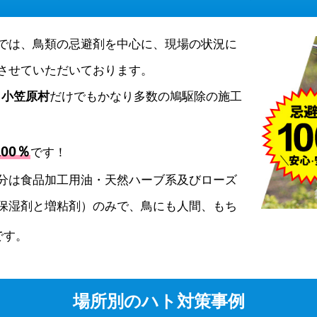
では、鳥類の忌避剤を中心に、現場の状況に
させていただいております。
、
小笠原村
だけでもかなり多数の鳩駆除の施工
00％
です！
分は食品加工用油・天然ハーブ系及びローズ
保湿剤と増粘剤）のみで、鳥にも人間、もち
です。
場所別のハト対策事例