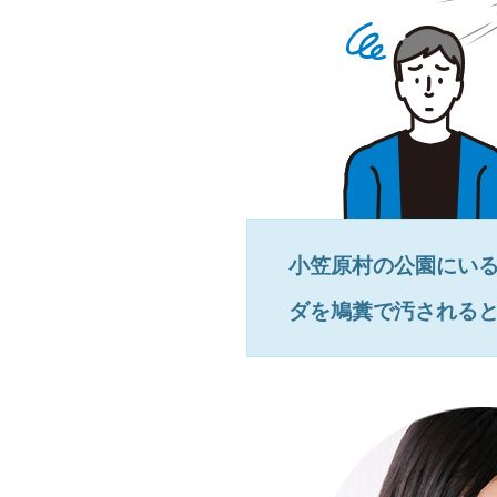
小笠原村
の公園にい
ダを鳩糞で汚される