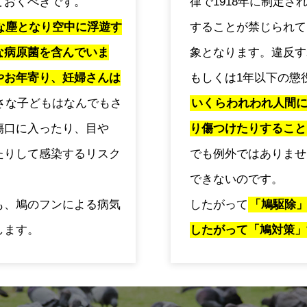
ておくべきです。
律で1918年に制定
な塵となり空中に浮遊す
することが禁じられて
な病原菌を含んでいま
象となります。違反す
やお年寄り、妊婦さんは
もしくは1年以下の懲
さな子どもはなんでもさ
いくらわれわれ人間
傷口に入ったり、目や
り傷つけたりすること
たりして感染するリスク
でも例外ではありませ
できないのです。
も、鳩のフンによる病気
したがって
「鳩駆除
します。
したがって「鳩対策」