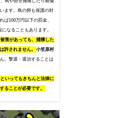
され、鳥や獣を捕獲したり殺傷
います。鳥の卵も保護の対
れば100万円以下の罰金、
役になることもあります。
に被害があっても、捕獲した
は許されません。
小笠原村
ん。撃退・退治することは
」といってもきちんと法律に
することが必要です。