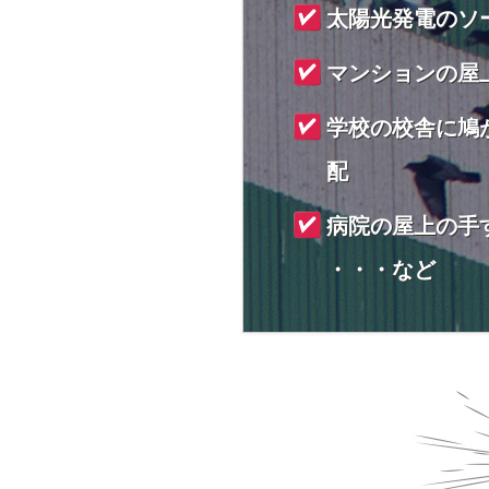
太陽光発電のソ
マンションの屋
学校の校舎に鳩
配
病院の屋上の手
・・・など