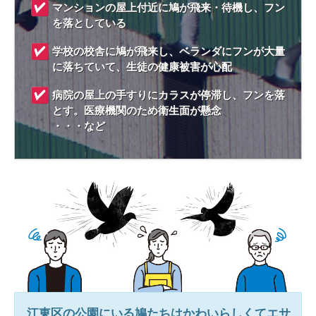
マンションの屋上付近に鳩が飛来・待機し、フン
を落としている
学校の校舎に鳩が飛来し、ベランダにフンが大量
に落ちていて、生徒の健康被害が心配
病院の屋上の手すりにカラスが停滞し、フンを落
とす。医療機関のため衛生面が懸念
・・・など
江東区
の公園にいる鳩たちはかわいらしくてエサ