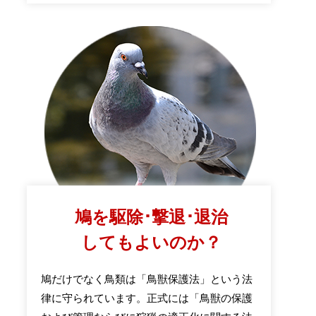
鳩を駆除･撃退･退治
してもよいのか？
鳩だけでなく鳥類は「鳥獣保護法」という法
律に守られています。正式には「鳥獣の保護