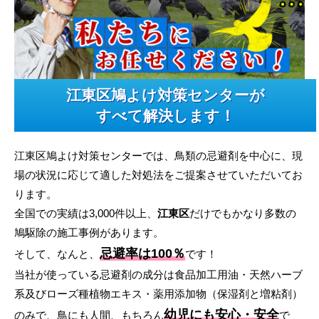
江東区鳩よけ対策センターが
すべて解決します！
江東区鳩よけ対策センターでは、鳥類の忌避剤を中心に、現
場の状況に応じて適した対処法をご提案させていただいてお
ります。
全国での実績は3,000件以上、
江東区
だけでもかなり多数の
鳩駆除の施工事例があります。
忌避率は100％
そして、なんと、
です！
当社が使っている忌避剤の成分は食品加工用油・天然ハーブ
系及びローズ種植物エキス・薬用添加物（保湿剤と増粘剤）
幼児にも安心・安全
のみで、鳥にも人間、もちろん
で