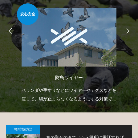
安心安全
難易
防鳥ワイヤー
臭い
ベランダや手すりなどにワイヤーやテグスなどを
ゴ
薬剤
渡して、鳩が止まらなくなるようにする対策で
ネ
す。
策
鳩の対策方法
鳩の巣ができていたら役所に電話すれば