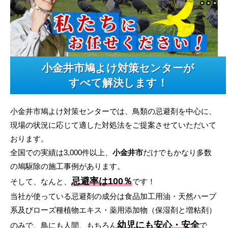
小金井市鳩よけ対策センターが
すべて解決します！
小金井市鳩よけ対策センターでは、鳥類の忌避剤を中心に、
現場の状況に応じて適した対処法をご提案させていただいて
おります。
全国での実績は3,000件以上、
小金井市
だけでもかなり多数
の鳩駆除の施工事例があります。
忌避率は100％
そして、なんと、
です！
当社が使っている忌避剤の成分は食品加工用油・天然ハーブ
系及びローズ種植物エキス・薬用添加物（保湿剤と増粘剤）
幼児にも安心・安全
のみで、鳥にも人間、もちろん
で