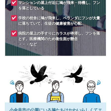
マンションの屋上付近に鳩が飛来・待機し、フン
を落としている
学校の校舎に鳩が飛来し、ベランダにフンが大量
に落ちていて、生徒の健康被害が心配
病院の屋上の手すりにカラスが停滞し、フンを落
とす。医療機関のため衛生面が懸念
・・・など
小金井市
の公園にいる鳩たちはかわいらしくてエ