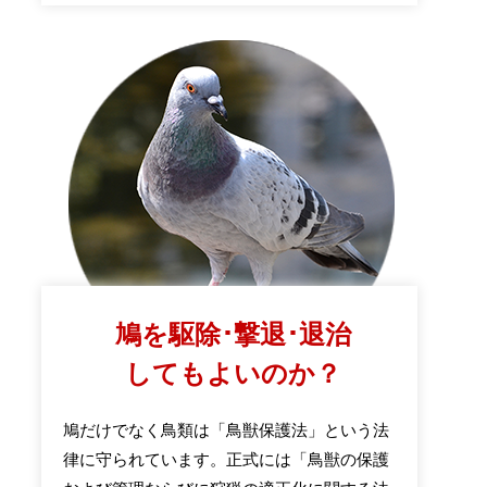
鳩を駆除･撃退･退治
してもよいのか？
鳩だけでなく鳥類は「鳥獣保護法」という法
律に守られています。正式には「鳥獣の保護