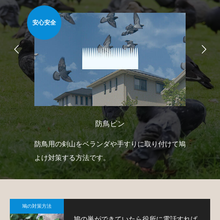
安心安全
簡
防鳥ピン
防鳥
防鳥用の剣山をベランダや手すりに取り付けて鳩
ベ
鳩対
よけ対策する方法です。
板
て
鳩の対策方法
鳩の巣ができていたら役所に電話すれば