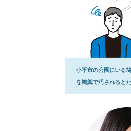
小平市
の公園にいる
を鳩糞で汚されると