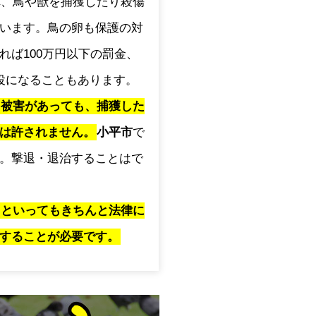
され、鳥や獣を捕獲したり殺傷
います。鳥の卵も保護の対
れば100万円以下の罰金、
役になることもあります。
に被害があっても、捕獲した
は許されません。
小平市
で
。撃退・退治することはで
」といってもきちんと法律に
することが必要です。