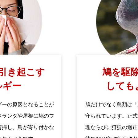
引き起こす
鳩を駆除
ルギー
しても
ギーの原因となることが
鳩だけでなく鳥類は「
ベランダや屋根に鳩のフ
守られています。正式
清掃し、鳥が寄り付かな
理ならびに狩猟の適正