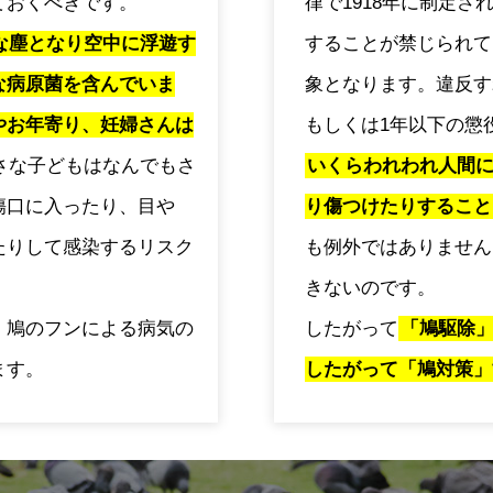
ておくべきです。
律で1918年に制定
な塵となり空中に浮遊す
することが禁じられて
な病原菌を含んでいま
象となります。違反す
やお年寄り、妊婦さんは
もしくは1年以下の懲
さな子どもはなんでもさ
いくらわれわれ人間
傷口に入ったり、目や
り傷つけたりすること
たりして感染するリスク
も例外ではありません
きないのです。
、鳩のフンによる病気の
したがって
「鳩駆除
ます。
したがって「鳩対策」