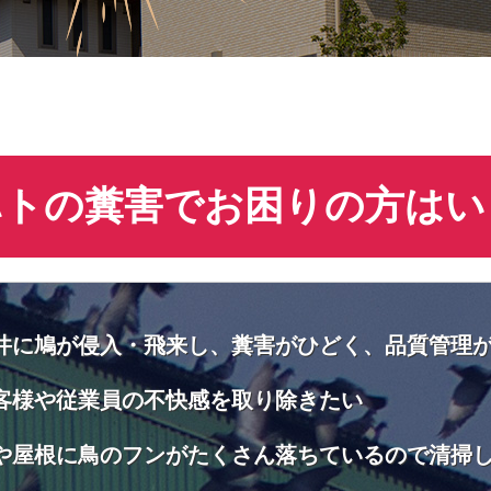
ハトの糞害でお困りの方はい
井に鳩が侵入・飛来し、糞害がひどく、品質管理
客様や従業員の不快感を取り除きたい
や屋根に鳥のフンがたくさん落ちているので清掃