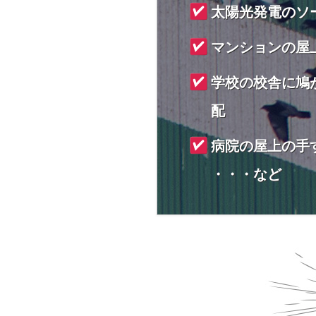
太陽光発電のソ
マンションの屋
学校の校舎に鳩
配
病院の屋上の手
・・・など