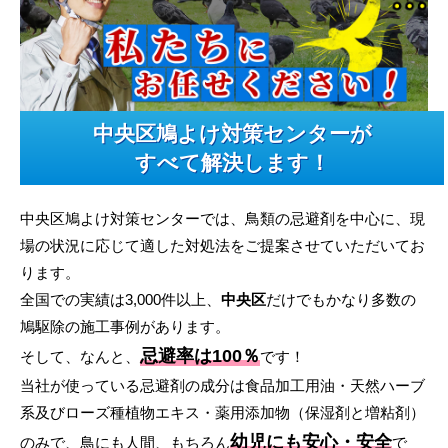
中央区鳩よけ対策センターが
すべて解決します！
中央区鳩よけ対策センターでは、鳥類の忌避剤を中心に、現
場の状況に応じて適した対処法をご提案させていただいてお
ります。
全国での実績は3,000件以上、
中央区
だけでもかなり多数の
鳩駆除の施工事例があります。
忌避率は100％
そして、なんと、
です！
当社が使っている忌避剤の成分は食品加工用油・天然ハーブ
系及びローズ種植物エキス・薬用添加物（保湿剤と増粘剤）
幼児にも安心・安全
のみで、鳥にも人間、もちろん
で