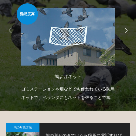
難易度高
安心
鳩よけネット
どを
ゴミステーションや畑などでも使われている防鳥
防
で
ネットで、ベランダにもネットを張ることで鳩対
よ
策が可能です。
鳩の対策方法
鳩の巣ができていたら役所に電話すれば