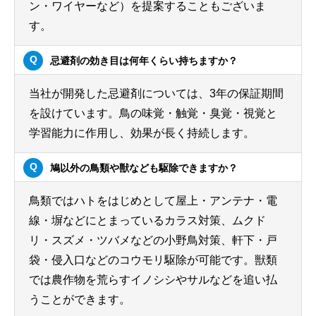
ン・ワイヤーなど）を提案することもございま
す。
忌避剤の効き目は何年くらい持ちますか？
当社が開発した忌避剤については、3年の保証期間
を設けています。鳥の味覚・触覚・臭覚・視覚と
学習能力に作用し、効果が長く持続します。
鳩以外の鳥類や獣なども駆除できますか？
鳥類ではハトをはじめとして屋上・アンテナ・電
線・塀などにとまっているカラス対策、ムクド
リ・スズメ・ツバメなどの小野鳥対策、軒下・戸
袋・侵入口などのコウモリ駆除が可能です。獣類
では農作物を荒らすイノシシやサルなどを追い払
うことができます。