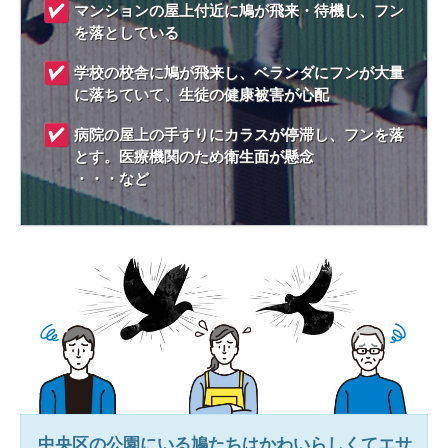
マンションの屋上付近に鳩が飛来・待機し、フン
を落としている
学校の校舎に鳩が飛来し、ベランダにフンが大量
に落ちていて、生徒の健康被害が心配
病院の屋上の手すりにカラスが停滞し、フンを落
とす。医療機関のため衛生面が懸念
・・・など
中央区
の公園にいる鳩たちはかわいらしくてエサ