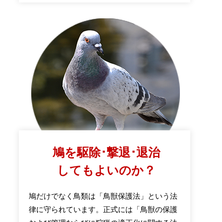
鳩を駆除･撃退･退治
してもよいのか？
鳩だけでなく鳥類は「鳥獣保護法」という法
律に守られています。正式には「鳥獣の保護