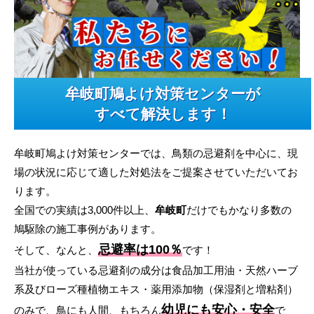
牟岐町鳩よけ対策センターが
すべて解決します！
牟岐町鳩よけ対策センターでは、鳥類の忌避剤を中心に、現
場の状況に応じて適した対処法をご提案させていただいてお
ります。
全国での実績は3,000件以上、
牟岐町
だけでもかなり多数の
鳩駆除の施工事例があります。
忌避率は100％
そして、なんと、
です！
当社が使っている忌避剤の成分は食品加工用油・天然ハーブ
系及びローズ種植物エキス・薬用添加物（保湿剤と増粘剤）
幼児にも安心・安全
のみで、鳥にも人間、もちろん
で