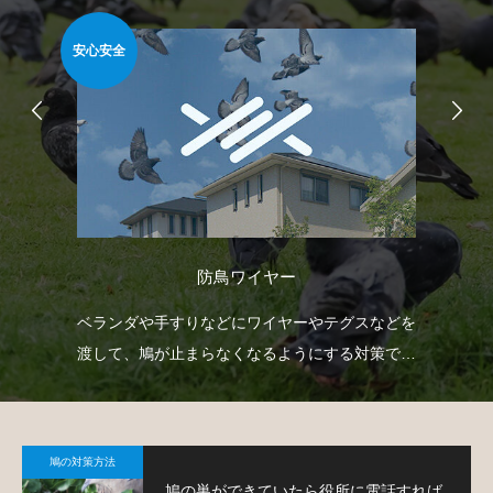
安心安全
安心
防鳥ワイヤー
射
ベランダや手すりなどにワイヤーやテグスなどを
防
下げ
渡して、鳩が止まらなくなるようにする対策で
よ
。
す。
鳩の対策方法
鳩の巣ができていたら役所に電話すれば