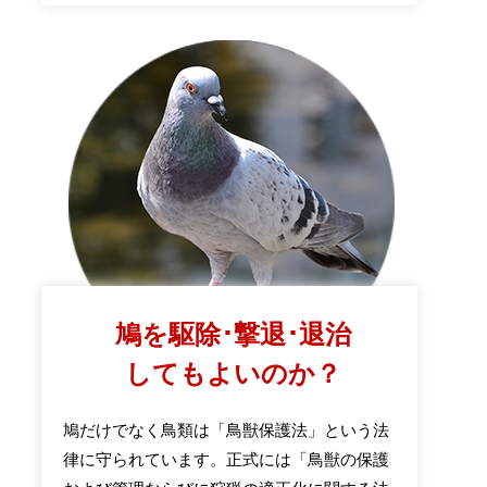
鳩を駆除･撃退･退治
してもよいのか？
鳩だけでなく鳥類は「鳥獣保護法」という法
律に守られています。正式には「鳥獣の保護