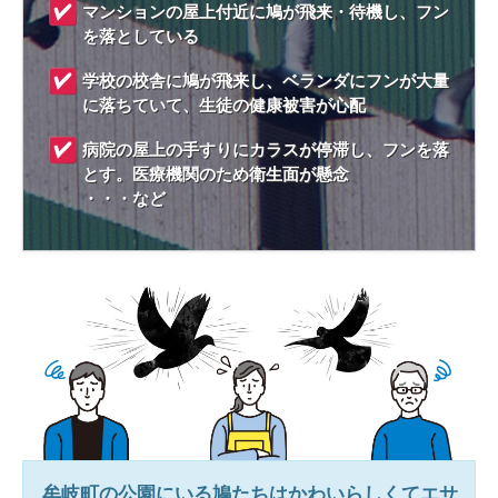
マンションの屋上付近に鳩が飛来・待機し、フン
を落としている
学校の校舎に鳩が飛来し、ベランダにフンが大量
に落ちていて、生徒の健康被害が心配
病院の屋上の手すりにカラスが停滞し、フンを落
とす。医療機関のため衛生面が懸念
・・・など
牟岐町
の公園にいる鳩たちはかわいらしくてエサ