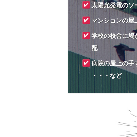
太陽光発電のソ
マンションの屋
学校の校舎に鳩
配
病院の屋上の手
・・・など