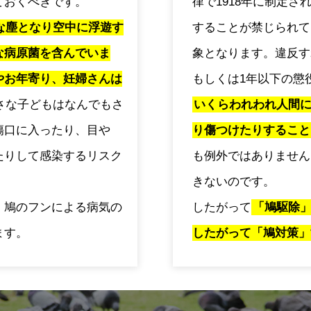
ておくべきです。
律で1918年に制定
な塵となり空中に浮遊す
することが禁じられて
な病原菌を含んでいま
象となります。違反す
やお年寄り、妊婦さんは
もしくは1年以下の懲
さな子どもはなんでもさ
いくらわれわれ人間
傷口に入ったり、目や
り傷つけたりすること
たりして感染するリスク
も例外ではありません
きないのです。
、鳩のフンによる病気の
したがって
「鳩駆除
ます。
したがって「鳩対策」