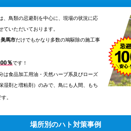
は、鳥類の忌避剤を中心に、現場の状況に応
せていただいております。
、
美馬市
だけでもかなり多数の鳩駆除の施工事
00％
です！
分は食品加工用油・天然ハーブ系及びローズ
保湿剤と増粘剤）のみで、鳥にも人間、もち
です。
場所別のハト対策事例