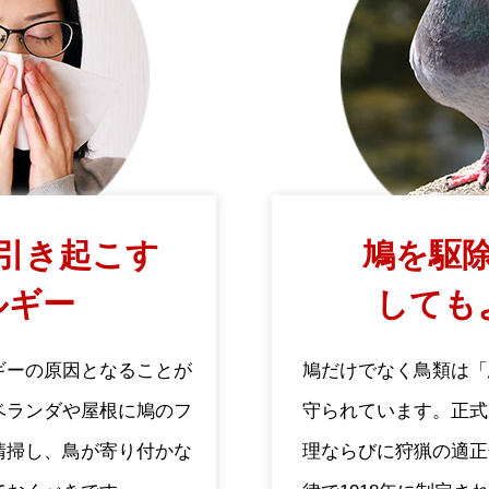
引き起こす
鳩を駆除
ルギー
しても
ギーの原因となることが
鳩だけでなく鳥類は「
ベランダや屋根に鳩のフ
守られています。正式
清掃し、鳥が寄り付かな
理ならびに狩猟の適正