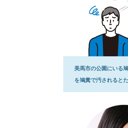
美馬市
の公園にいる
を鳩糞で汚されると