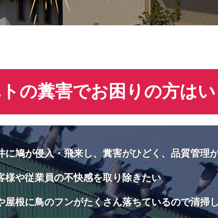
ハトの糞害でお困りの方はい
井に鳩が侵入・飛来し、糞害がひどく、品質管理
客様や従業員の不快感を取り除きたい
や屋根に鳥のフンがたくさん落ちているので清掃