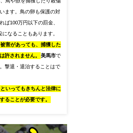
され、鳥や獣を捕獲したり殺傷
います。鳥の卵も保護の対
れば100万円以下の罰金、
役になることもあります。
に被害があっても、捕獲した
は許されません。
美馬市
で
。撃退・退治することはで
」といってもきちんと法律に
することが必要です。