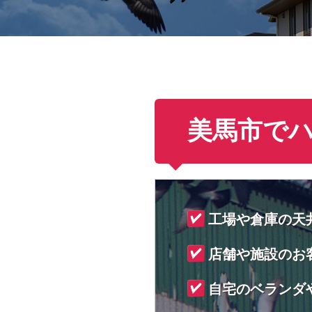
美馬市で
工場や倉庫の天
店舗や施設のお
自宅のベランダ