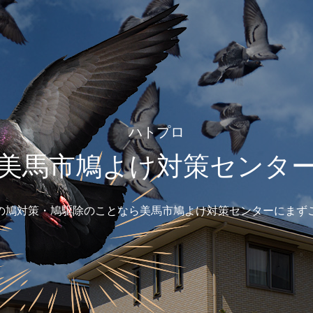
ハトプロ
美馬市鳩よけ対策センタ
の鳩対策・鳩駆除のことなら美馬市鳩よけ対策センターにまず