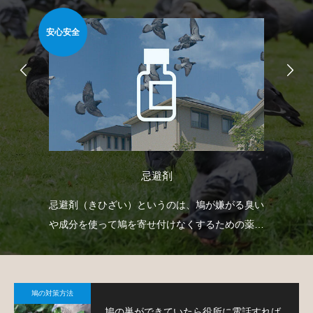
安心安全
安心
忌避剤
射
忌避剤（きひざい）というのは、鳩が嫌がる臭い
ベ
下げ
や成分を使って鳩を寄せ付けなくするための薬剤
で
。
で、様々なタイプのものがあります。
鳩
鳩の対策方法
鳩の巣ができていたら役所に電話すれば