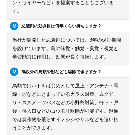
ン・ワイヤーなど）を提案することもございま
す。
忌避剤の効き目は何年くらい持ちますか？
当社が開発した忌避剤については、3年の保証期間
を設けています。鳥の味覚・触覚・臭覚・視覚と
学習能力に作用し、効果が長く持続します。
鳩以外の鳥類や獣なども駆除できますか？
鳥類ではハトをはじめとして屋上・アンテナ・電
線・塀などにとまっているカラス対策、ムクド
リ・スズメ・ツバメなどの小野鳥対策、軒下・戸
袋・侵入口などのコウモリ駆除が可能です。獣類
では農作物を荒らすイノシシやサルなどを追い払
うことができます。