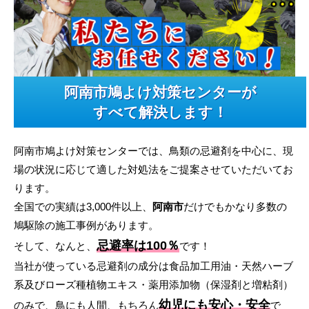
阿南市鳩よけ対策センターが
すべて解決します！
阿南市鳩よけ対策センターでは、鳥類の忌避剤を中心に、現
場の状況に応じて適した対処法をご提案させていただいてお
ります。
全国での実績は3,000件以上、
阿南市
だけでもかなり多数の
鳩駆除の施工事例があります。
忌避率は100％
そして、なんと、
です！
当社が使っている忌避剤の成分は食品加工用油・天然ハーブ
系及びローズ種植物エキス・薬用添加物（保湿剤と増粘剤）
幼児にも安心・安全
のみで、鳥にも人間、もちろん
で