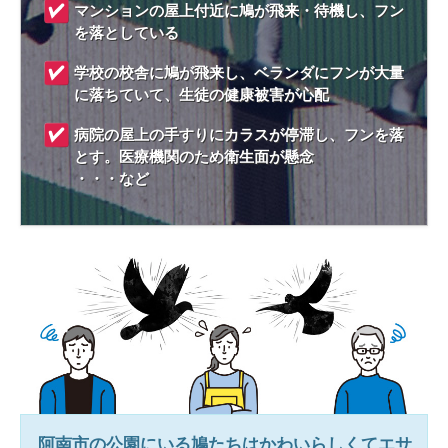
マンションの屋上付近に鳩が飛来・待機し、フン
を落としている
学校の校舎に鳩が飛来し、ベランダにフンが大量
に落ちていて、生徒の健康被害が心配
病院の屋上の手すりにカラスが停滞し、フンを落
とす。医療機関のため衛生面が懸念
・・・など
阿南市
の公園にいる鳩たちはかわいらしくてエサ