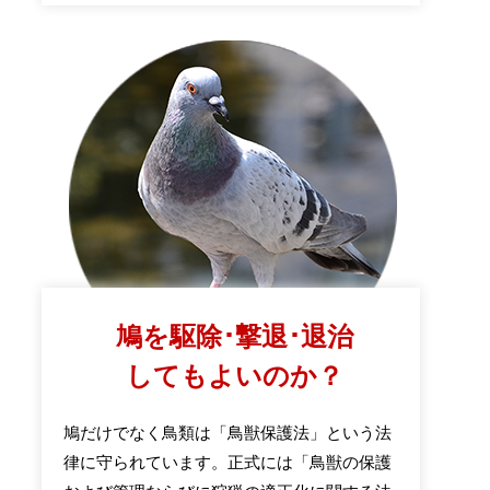
鳩を駆除･撃退･退治
してもよいのか？
鳩だけでなく鳥類は「鳥獣保護法」という法
律に守られています。正式には「鳥獣の保護