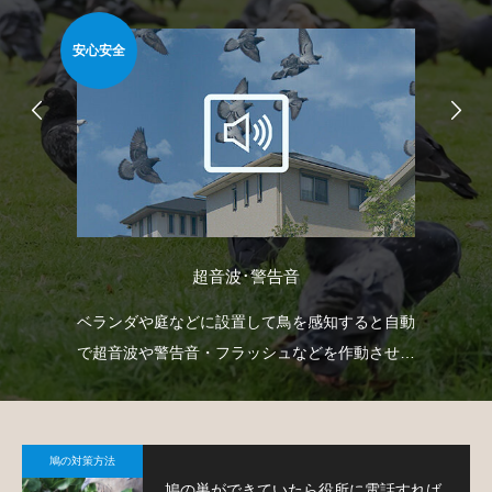
安心安全
難易
超音波･警告音
どを
ベランダや庭などに設置して鳥を感知すると自動
ゴ
で
で超音波や警告音・フラッシュなどを作動させて
ネ
鳩の侵入を防ぐという装置です。
策
鳩の対策方法
鳩の巣ができていたら役所に電話すれば