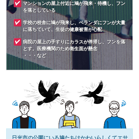
マンションの屋上付近に鳩が飛来・待機し、フン
を落としている
学校の校舎に鳩が飛来し、ベランダにフンが大量
に落ちていて、生徒の健康被害が心配
病院の屋上の手すりにカラスが停滞し、フンを落
とす。医療機関のため衛生面が懸念
・・・など
日光市
の公園にいる鳩たちはかわいらしくてエサ