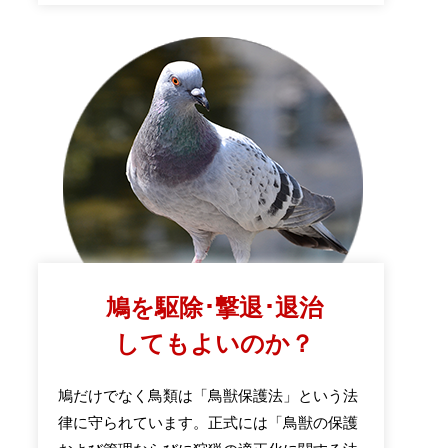
鳩を駆除･撃退･退治
してもよいのか？
鳩だけでなく鳥類は「鳥獣保護法」という法
律に守られています。正式には「鳥獣の保護