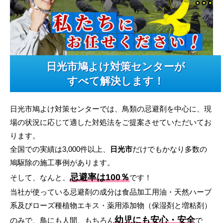
日光市鳩よけ対策センターが
すべて解決します！
日光市鳩よけ対策センターでは、鳥類の忌避剤を中心に、現
場の状況に応じて適した対処法をご提案させていただいてお
ります。
全国での実績は3,000件以上、
日光市
だけでもかなり多数の
鳩駆除の施工事例があります。
忌避率は100％
そして、なんと、
です！
当社が使っている忌避剤の成分は食品加工用油・天然ハーブ
系及びローズ種植物エキス・薬用添加物（保湿剤と増粘剤）
幼児にも安心・安全
のみで、鳥にも人間、もちろん
で