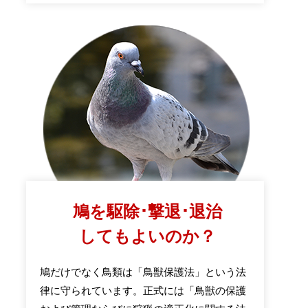
鳩を駆除･撃退･退治
してもよいのか？
鳩だけでなく鳥類は「鳥獣保護法」という法
律に守られています。正式には「鳥獣の保護