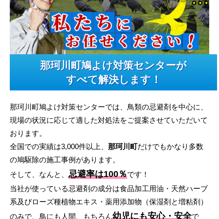
那珂川町鳩よけ対策センターが
すべて解決します！
那珂川町鳩よけ対策センターでは、鳥類の忌避剤を中心に、
現場の状況に応じて適した対処法をご提案させていただいて
おります。
全国での実績は3,000件以上、
那珂川町
だけでもかなり多数
の鳩駆除の施工事例があります。
忌避率は100％
そして、なんと、
です！
当社が使っている忌避剤の成分は食品加工用油・天然ハーブ
系及びローズ種植物エキス・薬用添加物（保湿剤と増粘剤）
幼児にも安心・安全
のみで、鳥にも人間、もちろん
で