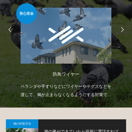
安心安全
安心
防鳥ワイヤー
防鳥
ベランダや手すりなどにワイヤーやテグスなどを
ベ
鳩対
渡して、鳩が止まらなくなるようにする対策で
で
す。
鳩
鳩の対策方法
鳩の巣ができていたら役所に電話すれば