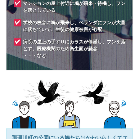
マンションの屋上付近に鳩が飛来・待機し、フン
を落としている
学校の校舎に鳩が飛来し、ベランダにフンが大量
に落ちていて、生徒の健康被害が心配
病院の屋上の手すりにカラスが停滞し、フンを落
とす。医療機関のため衛生面が懸念
・・・など
那珂川町
の公園にいる鳩たちはかわいらしくてエ