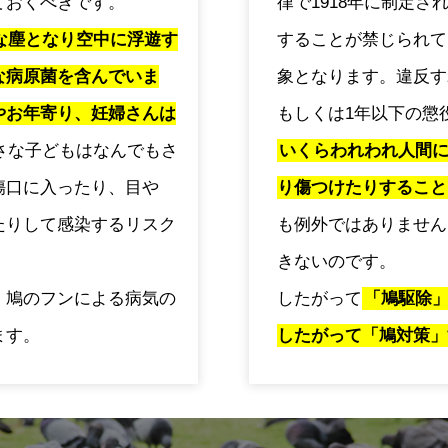
ておくべきです。
律で1918年に制定
な塵となり空中に浮遊す
することが禁じられて
な病原菌を含んでいま
象となります。違反す
やお年寄り、妊婦さんは
もしくは1年以下の懲
さな子どもはなんでもさ
いくらわれわれ人間
傷口に入ったり、目や
り傷つけたりすること
たりして感染するリスク
も例外ではありません
きないのです。
、鳩のフンによる病気の
したがって
「鳩駆除
ます。
したがって「鳩対策」