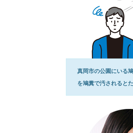
真岡市
の公園にいる
を鳩糞で汚されると