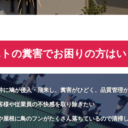
ハトの糞害でお困りの方はい
井に鳩が侵入・飛来し、糞害がひどく、品質管理
客様や従業員の不快感を取り除きたい
や屋根に鳥のフンがたくさん落ちているので清掃