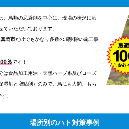
は、鳥類の忌避剤を中心に、現場の状況に応
せていただいております。
、
真岡市
だけでもかなり多数の鳩駆除の施工事
00％
です！
分は食品加工用油・天然ハーブ系及びローズ
保湿剤と増粘剤）のみで、鳥にも人間、もち
です。
場所別のハト対策事例