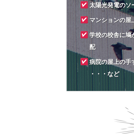
太陽光発電のソ
マンションの屋
学校の校舎に鳩
配
病院の屋上の手
・・・など