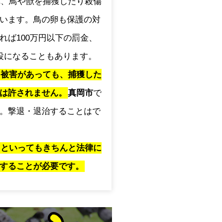
され、鳥や獣を捕獲したり殺傷
います。鳥の卵も保護の対
れば100万円以下の罰金、
役になることもあります。
に被害があっても、捕獲した
は許されません。
真岡市
で
。撃退・退治することはで
」といってもきちんと法律に
することが必要です。