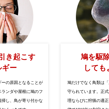
引き起こす
鳩を駆除
ルギー
しても
ギーの原因となることが
鳩だけでなく鳥類は「
ベランダや屋根に鳩のフ
守られています。正式
清掃し、鳥が寄り付かな
理ならびに狩猟の適正