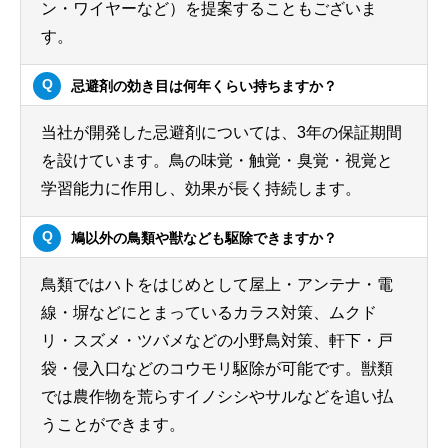
ン・ワイヤーなど）を提案することもございま
す。
忌避剤の効き目は何年くらい持ちますか？
当社が開発した忌避剤については、3年の保証期間
を設けています。鳥の味覚・触覚・臭覚・視覚と
学習能力に作用し、効果が長く持続します。
鳩以外の鳥類や獣なども駆除できますか？
鳥類ではハトをはじめとして屋上・アンテナ・電
線・塀などにとまっているカラス対策、ムクド
リ・スズメ・ツバメなどの小野鳥対策、軒下・戸
袋・侵入口などのコウモリ駆除が可能です。獣類
では農作物を荒らすイノシシやサルなどを追い払
うことができます。