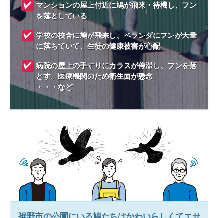
マンションの屋上付近に鳩が飛来・待機し、フン
を落としている
学校の校舎に鳩が飛来し、ベランダにフンが大量
に落ちていて、生徒の健康被害が心配
病院の屋上の手すりにカラスが停滞し、フンを落
とす。医療機関のため衛生面が懸念
・・・など
裾野市
の公園にいる鳩たちはかわいらしくてエサ