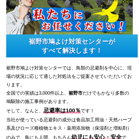
裾野市鳩よけ対策センターが
すべて解決します！
裾野市鳩よけ対策センターでは、鳥類の忌避剤を中心に、現
場の状況に応じて適した対処法をご提案させていただいてお
ります。
全国での実績は3,000件以上、
裾野市
だけでもかなり多数の
鳩駆除の施工事例があります。
忌避率は100％
そして、なんと、
です！
当社が使っている忌避剤の成分は食品加工用油・天然ハーブ
系及びローズ種植物エキス・薬用添加物（保湿剤と増粘剤）
幼児にも安心・安全
のみで、鳥にも人間、もちろん
で