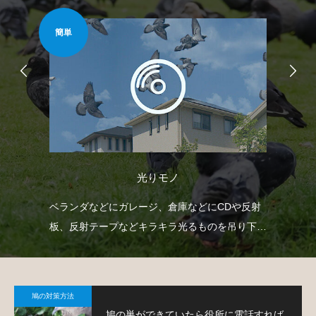
簡単
安心
光りモノ
て鳩
ベランダなどにガレージ、倉庫などにCDや反射
ベ
板、反射テープなどキラキラ光るものを吊り下げ
渡
て、鳩を寄り付きにくくするという方法です。
す
鳩の対策方法
鳩の巣ができていたら役所に電話すれば