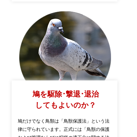
鳩を駆除･撃退･退治
してもよいのか？
鳩だけでなく鳥類は「鳥獣保護法」という法
律に守られています。正式には「鳥獣の保護