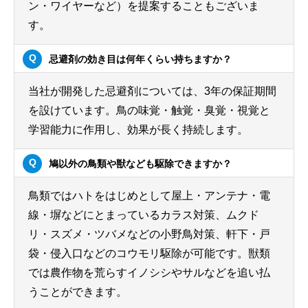
ン・ワイヤーなど）を提案することもございま
す。
忌避剤の効き目は何年くらい持ちますか？
当社が開発した忌避剤については、3年の保証期間
を設けています。鳥の味覚・触覚・臭覚・視覚と
学習能力に作用し、効果が長く持続します。
鳩以外の鳥類や獣なども駆除できますか？
鳥類ではハトをはじめとして屋上・アンテナ・電
線・塀などにとまっているカラス対策、ムクド
リ・スズメ・ツバメなどの小野鳥対策、軒下・戸
袋・侵入口などのコウモリ駆除が可能です。獣類
では農作物を荒らすイノシシやサルなどを追い払
うことができます。