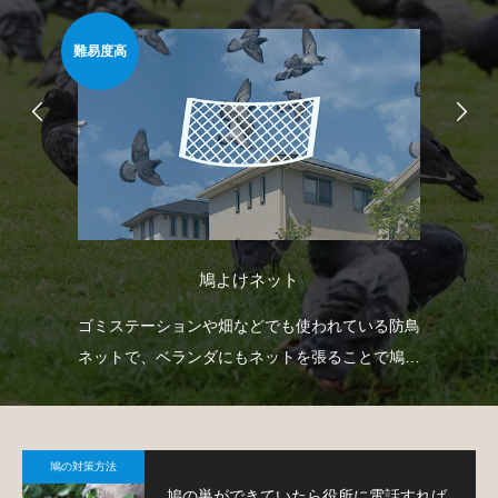
難易度高
安心
鳩よけネット
臭い
ゴミステーションや畑などでも使われている防鳥
ベ
薬剤
ネットで、ベランダにもネットを張ることで鳩対
渡
策が可能です。
す
鳩の対策方法
鳩の巣ができていたら役所に電話すれば