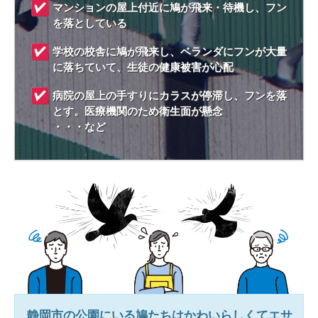
マンションの屋上付近に鳩が飛来・待機し、フン
を落としている
学校の校舎に鳩が飛来し、ベランダにフンが大量
に落ちていて、生徒の健康被害が心配
病院の屋上の手すりにカラスが停滞し、フンを落
とす。医療機関のため衛生面が懸念
・・・など
静岡市
の公園にいる鳩たちはかわいらしくてエサ