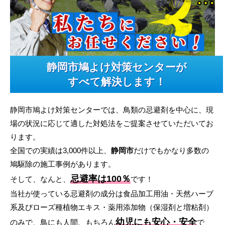
静岡市鳩よけ対策センターが
すべて解決します！
静岡市鳩よけ対策センターでは、鳥類の忌避剤を中心に、現
場の状況に応じて適した対処法をご提案させていただいてお
ります。
全国での実績は3,000件以上、
静岡市
だけでもかなり多数の
鳩駆除の施工事例があります。
忌避率は100％
そして、なんと、
です！
当社が使っている忌避剤の成分は食品加工用油・天然ハーブ
系及びローズ種植物エキス・薬用添加物（保湿剤と増粘剤）
幼児にも安心・安全
のみで、鳥にも人間、もちろん
で