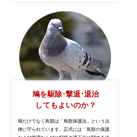
鳩を駆除･撃退･退治
してもよいのか？
鳩だけでなく鳥類は「鳥獣保護法」という法
律に守られています。正式には「鳥獣の保護