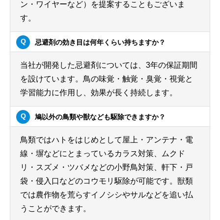
ン・ワイヤーなど）を提案することもございま
す。
忌避剤の効き目は何年くらい持ちますか？
当社が開発した忌避剤については、3年の保証期間
を設けています。鳥の味覚・触覚・臭覚・視覚と
学習能力に作用し、効果が長く持続します。
鳩以外の鳥類や獣なども駆除できますか？
鳥類ではハトをはじめとして屋上・アンテナ・電
線・塀などにとまっているカラス対策、ムクド
リ・スズメ・ツバメなどの小野鳥対策、軒下・戸
袋・侵入口などのコウモリ駆除が可能です。獣類
では農作物を荒らすイノシシやサルなどを追い払
うことができます。