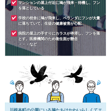
マンションの屋上付近に鳩が飛来・待機し、フン
を落としている
学校の校舎に鳩が飛来し、ベランダにフンが大量
に落ちていて、生徒の健康被害が心配
病院の屋上の手すりにカラスが停滞し、フンを落
とす。医療機関のため衛生面が懸念
・・・など
川根本町
の公園にいる鳩たちはかわいらしくてエ