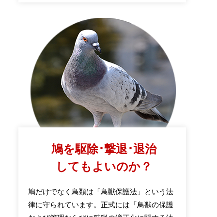
鳩を駆除･撃退･退治
してもよいのか？
鳩だけでなく鳥類は「鳥獣保護法」という法
律に守られています。正式には「鳥獣の保護