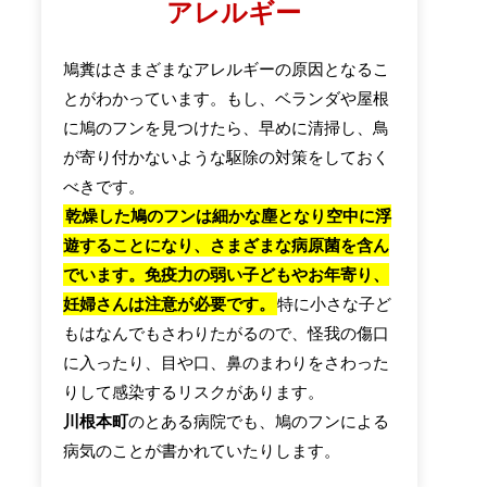
アレルギー
鳩糞はさまざまなアレルギーの原因となるこ
とがわかっています。もし、ベランダや屋根
に鳩のフンを見つけたら、早めに清掃し、鳥
が寄り付かないような駆除の対策をしておく
べきです。
乾燥した鳩のフンは細かな塵となり空中に浮
遊することになり、さまざまな病原菌を含ん
でいます。免疫力の弱い子どもやお年寄り、
妊婦さんは注意が必要です。
特に小さな子ど
もはなんでもさわりたがるので、怪我の傷口
に入ったり、目や口、鼻のまわりをさわった
りして感染するリスクがあります。
川根本町
のとある病院でも、鳩のフンによる
病気のことが書かれていたりします。