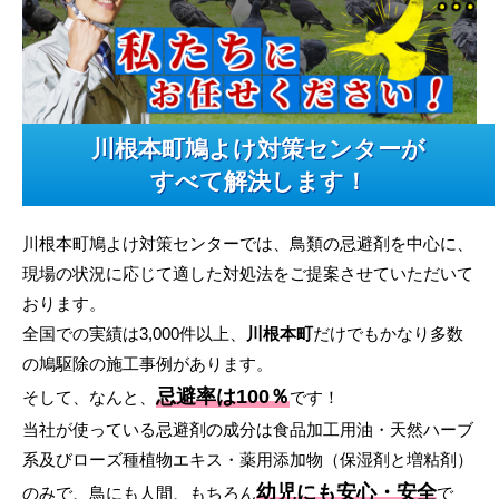
川根本町鳩よけ対策センターが
すべて解決します！
川根本町鳩よけ対策センターでは、鳥類の忌避剤を中心に、
現場の状況に応じて適した対処法をご提案させていただいて
おります。
全国での実績は3,000件以上、
川根本町
だけでもかなり多数
の鳩駆除の施工事例があります。
忌避率は100％
そして、なんと、
です！
当社が使っている忌避剤の成分は食品加工用油・天然ハーブ
系及びローズ種植物エキス・薬用添加物（保湿剤と増粘剤）
幼児にも安心・安全
のみで、鳥にも人間、もちろん
で