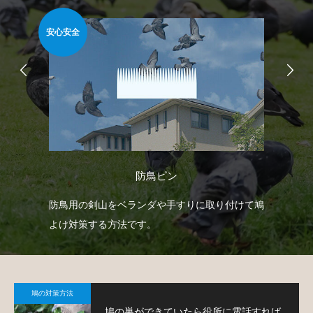
安心安全
難易
防鳥ピン
自動
防鳥用の剣山をベランダや手すりに取り付けて鳩
ゴ
せて
よけ対策する方法です。
ネ
策
鳩の対策方法
鳩の巣ができていたら役所に電話すれば