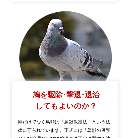
鳩を駆除･撃退･退治
してもよいのか？
鳩だけでなく鳥類は「鳥獣保護法」という法
律に守られています。正式には「鳥獣の保護