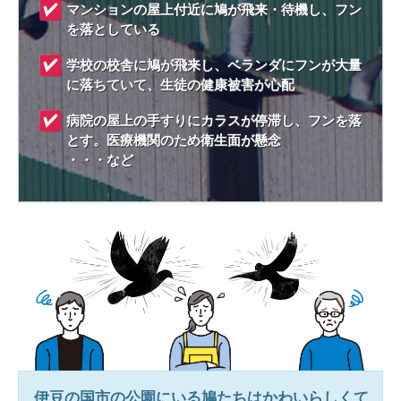
マンションの屋上付近に鳩が飛来・待機し、フン
を落としている
学校の校舎に鳩が飛来し、ベランダにフンが大量
に落ちていて、生徒の健康被害が心配
病院の屋上の手すりにカラスが停滞し、フンを落
とす。医療機関のため衛生面が懸念
・・・など
伊豆の国市
の公園にいる鳩たちはかわいらしくて