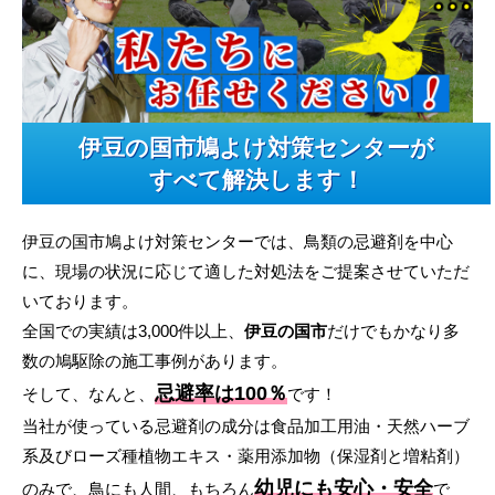
伊豆の国市鳩よけ対策センターが
すべて解決します！
伊豆の国市鳩よけ対策センターでは、鳥類の忌避剤を中心
に、現場の状況に応じて適した対処法をご提案させていただ
いております。
全国での実績は3,000件以上、
伊豆の国市
だけでもかなり多
数の鳩駆除の施工事例があります。
忌避率は100％
そして、なんと、
です！
当社が使っている忌避剤の成分は食品加工用油・天然ハーブ
系及びローズ種植物エキス・薬用添加物（保湿剤と増粘剤）
幼児にも安心・安全
のみで、鳥にも人間、もちろん
で