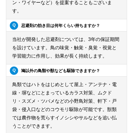
ン・ワイヤーなど）を提案することもございま
す。
忌避剤の効き目は何年くらい持ちますか？
当社が開発した忌避剤については、3年の保証期間
を設けています。鳥の味覚・触覚・臭覚・視覚と
学習能力に作用し、効果が長く持続します。
鳩以外の鳥類や獣なども駆除できますか？
鳥類ではハトをはじめとして屋上・アンテナ・電
線・塀などにとまっているカラス対策、ムクド
リ・スズメ・ツバメなどの小野鳥対策、軒下・戸
袋・侵入口などのコウモリ駆除が可能です。獣類
では農作物を荒らすイノシシやサルなどを追い払
うことができます。