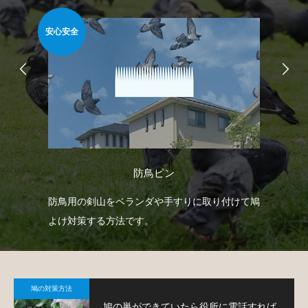
安心安全
安心
防鳥ピン
防鳥
防鳥用の剣山をベランダや手すりに取り付けて鳩
ベ
鳩対
よけ対策する方法です。
で
鳩
鳩の対策方法
鳩の巣ができていたら役所に電話すれば