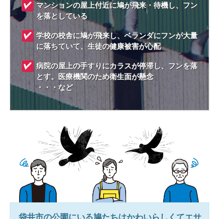
マンションの屋上付近に鳩が飛来・待機し、フン
を落としている
学校の校舎に鳩が飛来し、ベランダにフンが大量
に落ちていて、生徒の健康被害が心配
病院の屋上の手すりにカラスが停滞し、フンを落
とす。医療機関のため衛生面が懸念
・・・など
袋井市
の公園にいる鳩たちはかわいらしくてエサ