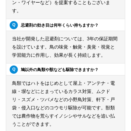
ン・ワイヤーなど）を提案することもございま
す。
忌避剤の効き目は何年くらい持ちますか？
当社が開発した忌避剤については、3年の保証期間
を設けています。鳥の味覚・触覚・臭覚・視覚と
学習能力に作用し、効果が長く持続します。
鳩以外の鳥類や獣なども駆除できますか？
鳥類ではハトをはじめとして屋上・アンテナ・電
線・塀などにとまっているカラス対策、ムクド
リ・スズメ・ツバメなどの小野鳥対策、軒下・戸
袋・侵入口などのコウモリ駆除が可能です。獣類
では農作物を荒らすイノシシやサルなどを追い払
うことができます。