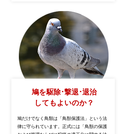
鳩を駆除･撃退･退治
してもよいのか？
鳩だけでなく鳥類は「鳥獣保護法」という法
律に守られています。正式には「鳥獣の保護