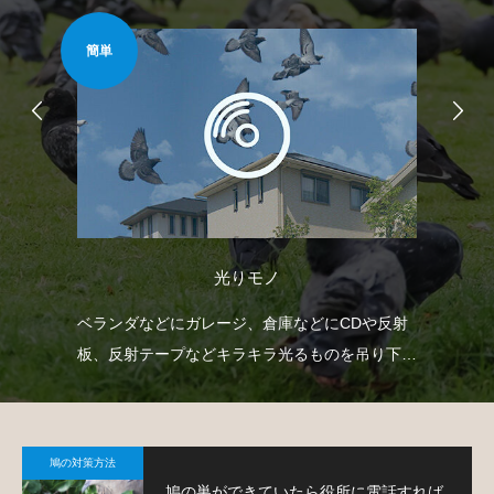
簡単
安心
光りモノ
臭い
ベランダなどにガレージ、倉庫などにCDや反射
防
薬剤
板、反射テープなどキラキラ光るものを吊り下げ
よ
て、鳩を寄り付きにくくするという方法です。
鳩の対策方法
鳩の巣ができていたら役所に電話すれば