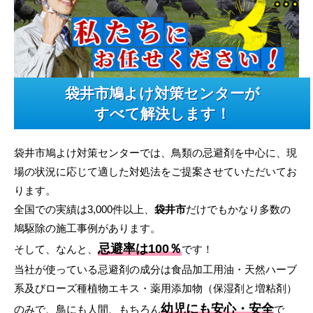
袋井市鳩よけ対策センターが
すべて解決します！
袋井市鳩よけ対策センターでは、鳥類の忌避剤を中心に、現
場の状況に応じて適した対処法をご提案させていただいてお
ります。
全国での実績は3,000件以上、
袋井市
だけでもかなり多数の
鳩駆除の施工事例があります。
忌避率は100％
そして、なんと、
です！
当社が使っている忌避剤の成分は食品加工用油・天然ハーブ
系及びローズ種植物エキス・薬用添加物（保湿剤と増粘剤）
幼児にも安心・安全
のみで、鳥にも人間、もちろん
で