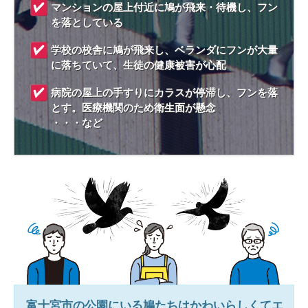
マンションの屋上付近に鳩が飛来・待機し、フン
を落としている
学校の校舎に鳩が飛来し、ベランダにフンが大量
に落ちていて、生徒の健康被害が心配
病院の屋上の手すりにカラスが停滞し、フンを落
とす。医療機関のため衛生面が懸念
・・・など
富士宮市
の公園にいる鳩たちはかわいらしくてエ