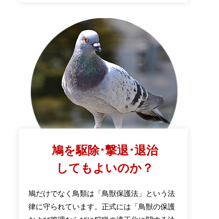
鳩を駆除･撃退･退治
してもよいのか？
鳩だけでなく鳥類は「鳥獣保護法」という法
律に守られています。正式には「鳥獣の保護