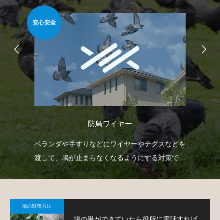
安心安全
難易
防鳥ワイヤー
自動
ベランダや手すりなどにワイヤーやテグスなどを
ゴ
せて
渡して、鳩が止まらなくなるようにする対策で
ネ
す。
策
鳩の対策方法
鳩の巣ができていたら役所に電話すれば