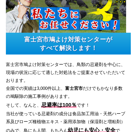
富士宮市鳩よけ対策センターが
すべて解決します！
富士宮市鳩よけ対策センターでは、鳥類の忌避剤を中心に、
現場の状況に応じて適した対処法をご提案させていただいて
おります。
全国での実績は3,000件以上、
富士宮市
だけでもかなり多数
の鳩駆除の施工事例があります。
忌避率は100％
そして、なんと、
です！
当社が使っている忌避剤の成分は食品加工用油・天然ハーブ
系及びローズ種植物エキス・薬用添加物（保湿剤と増粘剤）
幼児にも安心・安全
のみで、鳥にも人間、もちろん
で