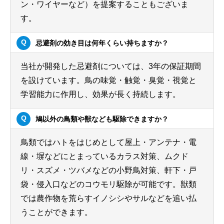
ン・ワイヤーなど）を提案することもございま
す。
忌避剤の効き目は何年くらい持ちますか？
当社が開発した忌避剤については、3年の保証期間
を設けています。鳥の味覚・触覚・臭覚・視覚と
学習能力に作用し、効果が長く持続します。
鳩以外の鳥類や獣なども駆除できますか？
鳥類ではハトをはじめとして屋上・アンテナ・電
線・塀などにとまっているカラス対策、ムクド
リ・スズメ・ツバメなどの小野鳥対策、軒下・戸
袋・侵入口などのコウモリ駆除が可能です。獣類
では農作物を荒らすイノシシやサルなどを追い払
うことができます。