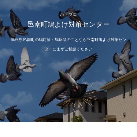
ハトプロ
邑南町鳩よけ対策センター
島根県邑南町の鳩対策・鳩駆除のことなら邑南町鳩よけ対策セン
ターにまずご相談ください