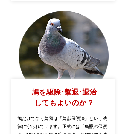
鳩を駆除･撃退･退治
してもよいのか？
鳩だけでなく鳥類は「鳥獣保護法」という法
律に守られています。正式には「鳥獣の保護