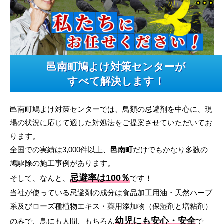
邑南町鳩よけ対策センターが
すべて解決します！
邑南町鳩よけ対策センターでは、鳥類の忌避剤を中心に、現
場の状況に応じて適した対処法をご提案させていただいてお
ります。
全国での実績は3,000件以上、
邑南町
だけでもかなり多数の
鳩駆除の施工事例があります。
忌避率は100％
そして、なんと、
です！
当社が使っている忌避剤の成分は食品加工用油・天然ハーブ
系及びローズ種植物エキス・薬用添加物（保湿剤と増粘剤）
幼児にも安心・安全
のみで、鳥にも人間、もちろん
で