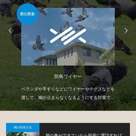
安心安全
安心
防鳥ワイヤー
防鳥
ベランダや手すりなどにワイヤーやテグスなどを
防
鳩対
渡して、鳩が止まらなくなるようにする対策で
よ
す。
鳩の対策方法
鳩の巣ができていたら役所に電話すれば