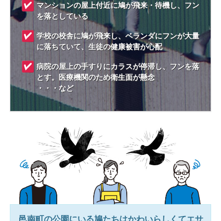
マンションの屋上付近に鳩が飛来・待機し、フン
を落としている
学校の校舎に鳩が飛来し、ベランダにフンが大量
に落ちていて、生徒の健康被害が心配
病院の屋上の手すりにカラスが停滞し、フンを落
とす。医療機関のため衛生面が懸念
・・・など
邑南町
の公園にいる鳩たちはかわいらしくてエサ