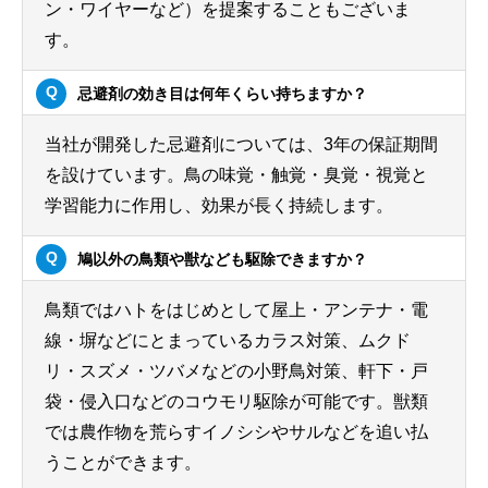
ン・ワイヤーなど）を提案することもございま
す。
忌避剤の効き目は何年くらい持ちますか？
当社が開発した忌避剤については、3年の保証期間
を設けています。鳥の味覚・触覚・臭覚・視覚と
学習能力に作用し、効果が長く持続します。
鳩以外の鳥類や獣なども駆除できますか？
鳥類ではハトをはじめとして屋上・アンテナ・電
線・塀などにとまっているカラス対策、ムクド
リ・スズメ・ツバメなどの小野鳥対策、軒下・戸
袋・侵入口などのコウモリ駆除が可能です。獣類
では農作物を荒らすイノシシやサルなどを追い払
うことができます。