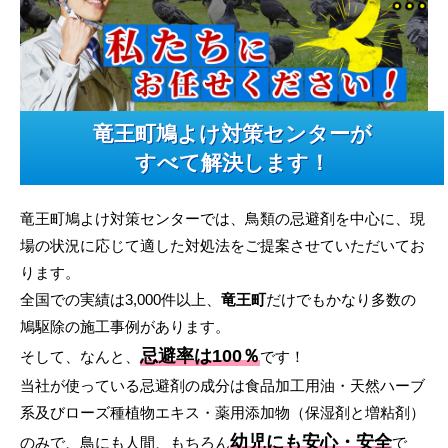
竜王町鳩よけ対策センターが
すべて解決します！
竜王町鳩よけ対策センターでは、鳥類の忌避剤を中心に、現
場の状況に応じて適した対処法をご提案させていただいてお
ります。
全国での実績は3,000件以上、
竜王町
だけでもかなり多数の
鳩駆除の施工事例があります。
忌避率は100％
そして、なんと、
です！
当社が使っている忌避剤の成分は食品加工用油・天然ハーブ
系及びローズ種植物エキス・薬用添加物（保湿剤と増粘剤）
幼児にも安心・安全
のみで、鳥にも人間、もちろん
で