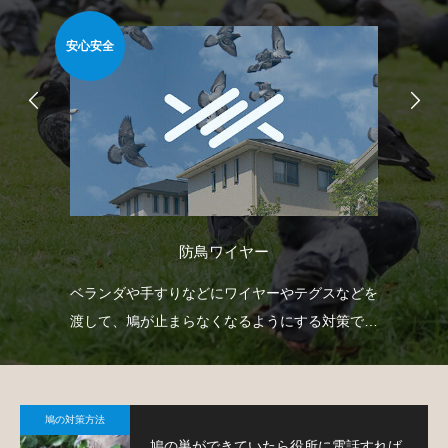
安心安全
簡
防鳥ワイヤー
て鳩
ベランダや手すりなどにワイヤーやテグスなどを
ベ
渡して、鳩が止まらなくなるようにする対策で
板
す。
て
鳩の対策方法
鳩の巣ができていたら役所に電話すれば