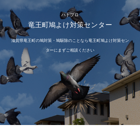
ハトプロ
竜王町鳩よけ対策センター
滋賀県竜王町の鳩対策・鳩駆除のことなら竜王町鳩よけ対策セン
ターにまずご相談ください