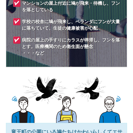
マンションの屋上付近に鳩が飛来・待機し、フン
を落としている
学校の校舎に鳩が飛来し、ベランダにフンが大量
に落ちていて、生徒の健康被害が心配
病院の屋上の手すりにカラスが停滞し、フンを落
とす。医療機関のため衛生面が懸念
・・・など
竜王町
の公園にいる鳩たちはかわいらしくてエサ