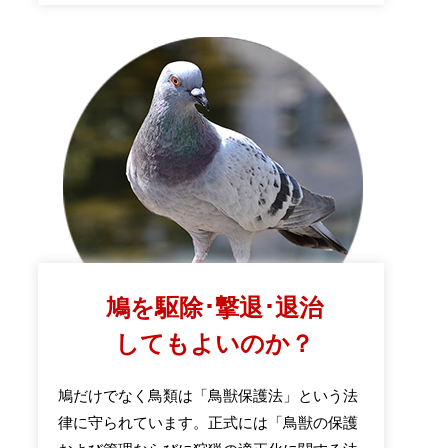
鳩を駆除･撃退･退治
してもよいのか？
鳩だけでなく鳥類は「鳥獣保護法」という法
律に守られています。正式には「鳥獣の保護