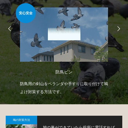
安心安全
安心
防鳥ピン
防鳥
防鳥用の剣山をベランダや手すりに取り付けて鳩
ベ
鳩対
よけ対策する方法です。
で
鳩
鳩の対策方法
鳩の巣ができていたら役所に電話すれば