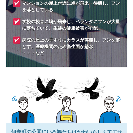
マンションの屋上付近に鳩が飛来・待機し、フン
を落としている
学校の校舎に鳩が飛来し、ベランダにフンが大量
に落ちていて、生徒の健康被害が心配
病院の屋上の手すりにカラスが停滞し、フンを落
とす。医療機関のため衛生面が懸念
・・・など
伊奈町
の公園にいる鳩たちはかわいらしくてエサ