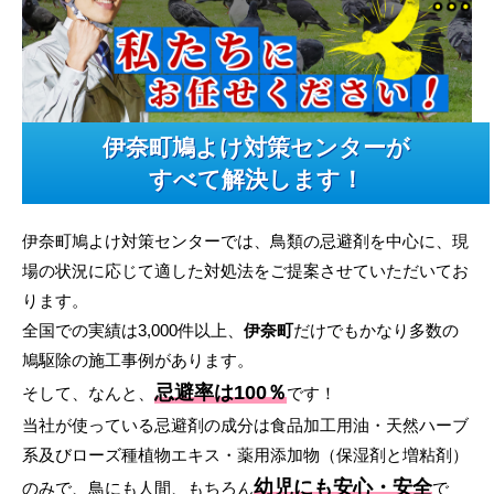
伊奈町鳩よけ対策センターが
すべて解決します！
伊奈町鳩よけ対策センターでは、鳥類の忌避剤を中心に、現
場の状況に応じて適した対処法をご提案させていただいてお
ります。
全国での実績は3,000件以上、
伊奈町
だけでもかなり多数の
鳩駆除の施工事例があります。
忌避率は100％
そして、なんと、
です！
当社が使っている忌避剤の成分は食品加工用油・天然ハーブ
系及びローズ種植物エキス・薬用添加物（保湿剤と増粘剤）
幼児にも安心・安全
のみで、鳥にも人間、もちろん
で