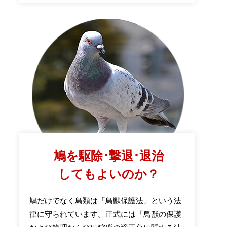
鳩を駆除･撃退･退治
してもよいのか？
鳩だけでなく鳥類は「鳥獣保護法」という法
律に守られています。正式には「鳥獣の保護