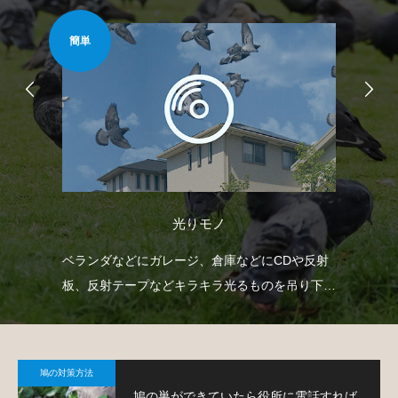
安心安全
安心
防鳥ピン
射
防鳥用の剣山をベランダや手すりに取り付けて鳩
ベ
下げ
よけ対策する方法です。
で
。
鳩
鳩の対策方法
鳩の巣ができていたら役所に電話すれば