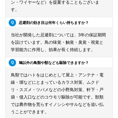
ン・ワイヤーなど）を提案することもございま
す。
忌避剤の効き目は何年くらい持ちますか？
当社が開発した忌避剤については、3年の保証期間
を設けています。鳥の味覚・触覚・臭覚・視覚と
学習能力に作用し、効果が長く持続します。
鳩以外の鳥類や獣なども駆除できますか？
鳥類ではハトをはじめとして屋上・アンテナ・電
線・塀などにとまっているカラス対策、ムクド
リ・スズメ・ツバメなどの小野鳥対策、軒下・戸
袋・侵入口などのコウモリ駆除が可能です。獣類
では農作物を荒らすイノシシやサルなどを追い払
うことができます。