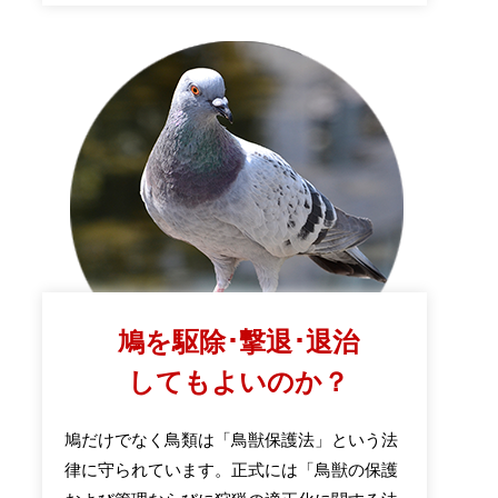
鳩を駆除･撃退･退治
してもよいのか？
鳩だけでなく鳥類は「鳥獣保護法」という法
律に守られています。正式には「鳥獣の保護