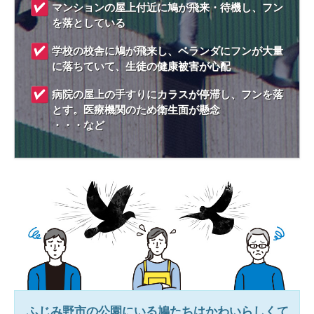
マンションの屋上付近に鳩が飛来・待機し、フン
を落としている
学校の校舎に鳩が飛来し、ベランダにフンが大量
に落ちていて、生徒の健康被害が心配
病院の屋上の手すりにカラスが停滞し、フンを落
とす。医療機関のため衛生面が懸念
・・・など
ふじみ野市
の公園にいる鳩たちはかわいらしくて