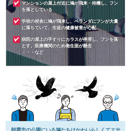
マンションの屋上付近に鳩が飛来・待機し、フン
を落としている
学校の校舎に鳩が飛来し、ベランダにフンが大量
に落ちていて、生徒の健康被害が心配
病院の屋上の手すりにカラスが停滞し、フンを落
とす。医療機関のため衛生面が懸念
・・・など
朝霞市
の公園にいる鳩たちはかわいらしくてエサ