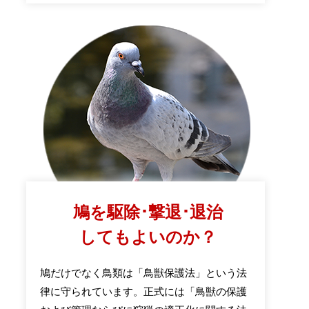
鳩を駆除･撃退･退治
してもよいのか？
鳩だけでなく鳥類は「鳥獣保護法」という法
律に守られています。正式には「鳥獣の保護