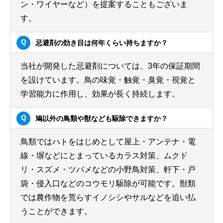
ン・ワイヤーなど）を提案することもございま
す。
忌避剤の効き目は何年くらい持ちますか？
当社が開発した忌避剤については、3年の保証期間
を設けています。鳥の味覚・触覚・臭覚・視覚と
学習能力に作用し、効果が長く持続します。
鳩以外の鳥類や獣なども駆除できますか？
鳥類ではハトをはじめとして屋上・アンテナ・電
線・塀などにとまっているカラス対策、ムクド
リ・スズメ・ツバメなどの小野鳥対策、軒下・戸
袋・侵入口などのコウモリ駆除が可能です。獣類
では農作物を荒らすイノシシやサルなどを追い払
うことができます。