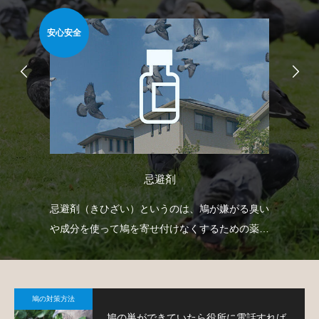
安心安全
簡
忌避剤
自動
忌避剤（きひざい）というのは、鳩が嫌がる臭い
ベ
せて
や成分を使って鳩を寄せ付けなくするための薬剤
板
で、様々なタイプのものがあります。
て
鳩の対策方法
鳩の巣ができていたら役所に電話すれば