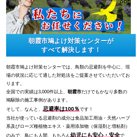
朝霞市鳩よけ対策センターが
すべて解決します！
朝霞市鳩よけ対策センターでは、鳥類の忌避剤を中心に、現
場の状況に応じて適した対処法をご提案させていただいてお
ります。
全国での実績は3,000件以上、
朝霞市
だけでもかなり多数の
鳩駆除の施工事例があります。
忌避率は100％
そして、なんと、
です！
当社が使っている忌避剤の成分は食品加工用油・天然ハーブ
系及びローズ種植物エキス・薬用添加物（保湿剤と増粘剤）
幼児にも安心・安全
のみで、鳥にも人間、もちろん
で