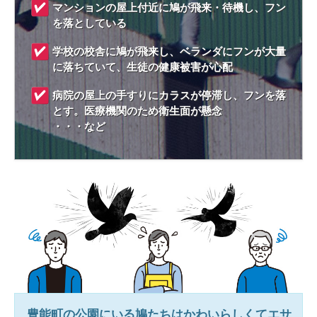
マンションの屋上付近に鳩が飛来・待機し、フン
を落としている
学校の校舎に鳩が飛来し、ベランダにフンが大量
に落ちていて、生徒の健康被害が心配
病院の屋上の手すりにカラスが停滞し、フンを落
とす。医療機関のため衛生面が懸念
・・・など
豊能町
の公園にいる鳩たちはかわいらしくてエサ