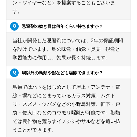
ン・ワイヤーなど）を提案することもございま
す。
忌避剤の効き目は何年くらい持ちますか？
当社が開発した忌避剤については、3年の保証期間
を設けています。鳥の味覚・触覚・臭覚・視覚と
学習能力に作用し、効果が長く持続します。
鳩以外の鳥類や獣なども駆除できますか？
鳥類ではハトをはじめとして屋上・アンテナ・電
線・塀などにとまっているカラス対策、ムクド
リ・スズメ・ツバメなどの小野鳥対策、軒下・戸
袋・侵入口などのコウモリ駆除が可能です。獣類
では農作物を荒らすイノシシやサルなどを追い払
うことができます。