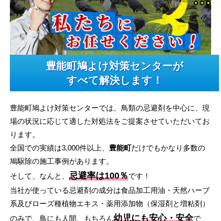
豊能町鳩よけ対策センターが
すべて解決します！
豊能町鳩よけ対策センターでは、鳥類の忌避剤を中心に、現
場の状況に応じて適した対処法をご提案させていただいてお
ります。
全国での実績は3,000件以上、
豊能町
だけでもかなり多数の
鳩駆除の施工事例があります。
忌避率は100％
そして、なんと、
です！
当社が使っている忌避剤の成分は食品加工用油・天然ハーブ
系及びローズ種植物エキス・薬用添加物（保湿剤と増粘剤）
幼児にも安心・安全
のみで、鳥にも人間、もちろん
で