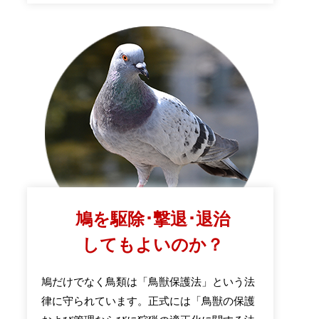
鳩を駆除･撃退･退治
してもよいのか？
鳩だけでなく鳥類は「鳥獣保護法」という法
律に守られています。正式には「鳥獣の保護