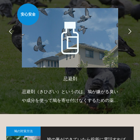
安心安全
安心
忌避剤
自動
忌避剤（きひざい）というのは、鳩が嫌がる臭い
ベ
せて
や成分を使って鳩を寄せ付けなくするための薬剤
渡
で、様々なタイプのものがあります。
す
鳩の対策方法
鳩の巣ができていたら役所に電話すれば