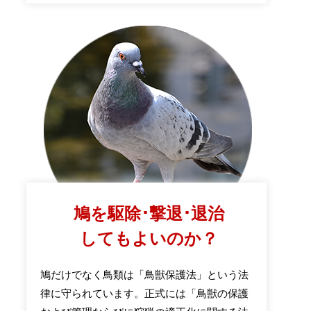
鳩を駆除･撃退･退治
してもよいのか？
鳩だけでなく鳥類は「鳥獣保護法」という法
律に守られています。正式には「鳥獣の保護