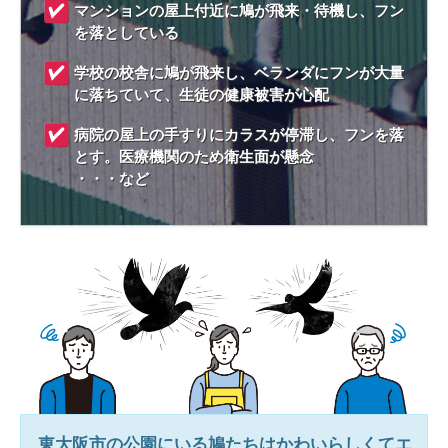
マンションの屋上付近に鳩が飛来・待機し、フン
を落としている
学校の校舎に鳩が飛来し、ベランダにフンが大量
に落ちていて、生徒の健康被害が心配
病院の屋上の手すりにカラスが停滞し、フンを落
とす。医療機関のため衛生面が懸念
・・・など
東大阪市
の公園にいる鳩たちはかわいらしくてエ