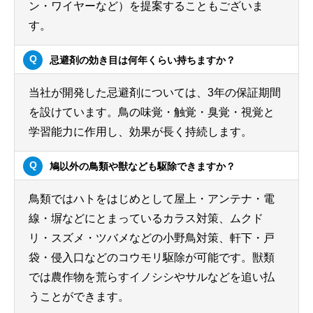
ン・ワイヤーなど）を提案することもございま
す。
忌避剤の効き目は何年くらい持ちますか？
当社が開発した忌避剤については、3年の保証期間
を設けています。鳥の味覚・触覚・臭覚・視覚と
学習能力に作用し、効果が長く持続します。
鳩以外の鳥類や獣なども駆除できますか？
鳥類ではハトをはじめとして屋上・アンテナ・電
線・塀などにとまっているカラス対策、ムクド
リ・スズメ・ツバメなどの小野鳥対策、軒下・戸
袋・侵入口などのコウモリ駆除が可能です。獣類
では農作物を荒らすイノシシやサルなどを追い払
うことができます。