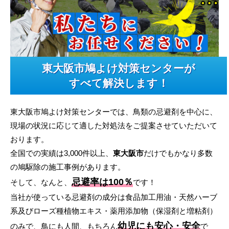
東大阪市鳩よけ対策センターが
すべて解決します！
東大阪市鳩よけ対策センターでは、鳥類の忌避剤を中心に、
現場の状況に応じて適した対処法をご提案させていただいて
おります。
全国での実績は3,000件以上、
東大阪市
だけでもかなり多数
の鳩駆除の施工事例があります。
忌避率は100％
そして、なんと、
です！
当社が使っている忌避剤の成分は食品加工用油・天然ハーブ
系及びローズ種植物エキス・薬用添加物（保湿剤と増粘剤）
幼児にも安心・安全
のみで、鳥にも人間、もちろん
で