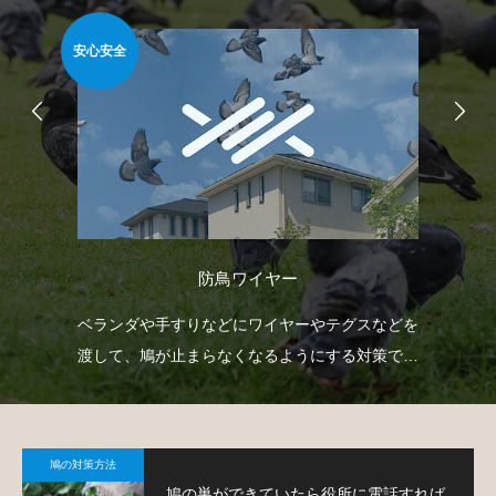
安心安全
安心
防鳥ワイヤー
射
ベランダや手すりなどにワイヤーやテグスなどを
防
下げ
渡して、鳩が止まらなくなるようにする対策で
よ
。
す。
鳩の対策方法
鳩の巣ができていたら役所に電話すれば