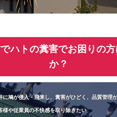
村でハトの糞害でお困りの方
か？
井に鳩が侵入・飛来し、糞害がひどく、品質管理
客様や従業員の不快感を取り除きたい