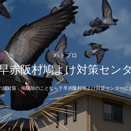
ハトプロ
早赤阪村鳩よけ対策セン
の鳩対策・鳩駆除のことなら千早赤阪村鳩よけ対策センターに