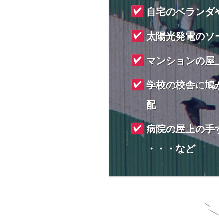
自宅のベランダ
太陽光発電のソ
マンションの屋
学校の校舎に鳩
配
病院の屋上の手
・・・など