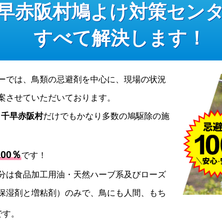
早赤阪村鳩よけ対策セン
すべて解決します！
ーでは、鳥類の忌避剤を中心に、現場の状況
案させていただいております。
、
千早赤阪村
だけでもかなり多数の鳩駆除の施
00％
です！
分は食品加工用油・天然ハーブ系及びローズ
保湿剤と増粘剤）のみで、鳥にも人間、もち
です。