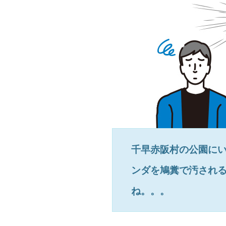
千早赤阪村
の公園に
ンダを鳩糞で汚され
ね。。。