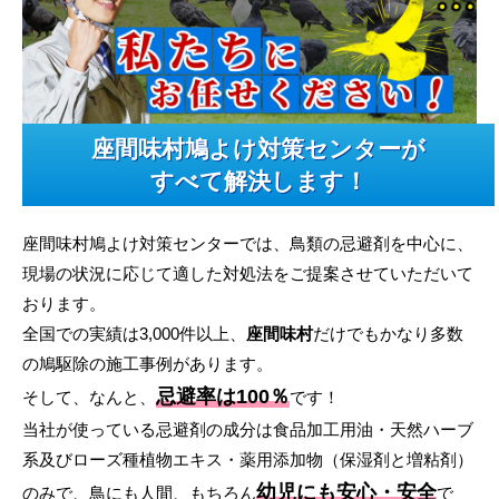
座間味村鳩よけ対策センターが
すべて解決します！
座間味村鳩よけ対策センターでは、鳥類の忌避剤を中心に、
現場の状況に応じて適した対処法をご提案させていただいて
おります。
全国での実績は3,000件以上、
座間味村
だけでもかなり多数
の鳩駆除の施工事例があります。
忌避率は100％
そして、なんと、
です！
当社が使っている忌避剤の成分は食品加工用油・天然ハーブ
系及びローズ種植物エキス・薬用添加物（保湿剤と増粘剤）
幼児にも安心・安全
のみで、鳥にも人間、もちろん
で