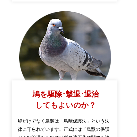
鳩を駆除･撃退･退治
してもよいのか？
鳩だけでなく鳥類は「鳥獣保護法」という法
律に守られています。正式には「鳥獣の保護