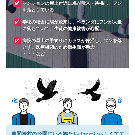
マンションの屋上付近に鳩が飛来・待機し、フン
を落としている
学校の校舎に鳩が飛来し、ベランダにフンが大量
に落ちていて、生徒の健康被害が心配
病院の屋上の手すりにカラスが停滞し、フンを落
とす。医療機関のため衛生面が懸念
・・・など
座間味村
の公園にいる鳩たちはかわいらしくてエ