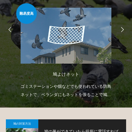
安心安全
簡
超音波･警告音
防鳥
ベランダや庭などに設置して鳥を感知すると自動
ベ
鳩対
で超音波や警告音・フラッシュなどを作動させて
板
鳩の侵入を防ぐという装置です。
て
鳩の対策方法
鳩の巣ができていたら役所に電話すれば