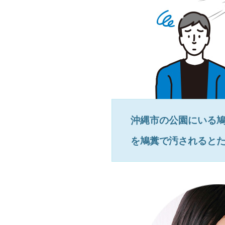
沖縄市
の公園にいる
を鳩糞で汚されると