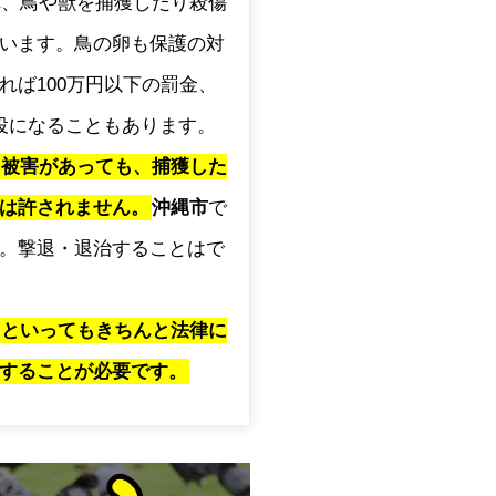
され、鳥や獣を捕獲したり殺傷
います。鳥の卵も保護の対
れば100万円以下の罰金、
役になることもあります。
に被害があっても、捕獲した
は許されません。
沖縄市
で
。撃退・退治することはで
」といってもきちんと法律に
することが必要です。