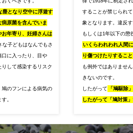
ておくべきです。
律で1918年に制定
な塵となり空中に浮遊す
することが禁じられて
な病原菌を含んでいま
象となります。違反す
やお年寄り、妊婦さんは
もしくは1年以下の懲
さな子どもはなんでもさ
いくらわれわれ人間
傷口に入ったり、目や
り傷つけたりすること
たりして感染するリスク
も例外ではありません
きないのです。
、鳩のフンによる病気の
したがって
「鳩駆除
ます。
したがって「鳩対策」