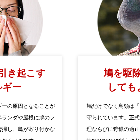
引き起こす
鳩を駆除
ルギー
しても
ギーの原因となることが
鳩だけでなく鳥類は「
ベランダや屋根に鳩のフ
守られています。正式
清掃し、鳥が寄り付かな
理ならびに狩猟の適正