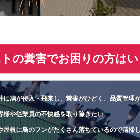
ハトの糞害でお困りの方はい
井に鳩が侵入・飛来し、糞害がひどく、品質管理
客様や従業員の不快感を取り除きたい
や屋根に鳥のフンがたくさん落ちているので清掃