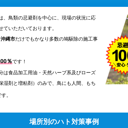
は、鳥類の忌避剤を中心に、現場の状況に応
せていただいております。
、
沖縄市
だけでもかなり多数の鳩駆除の施工事
00％
です！
分は食品加工用油・天然ハーブ系及びローズ
保湿剤と増粘剤）のみで、鳥にも人間、もち
です。
場所別のハト対策事例