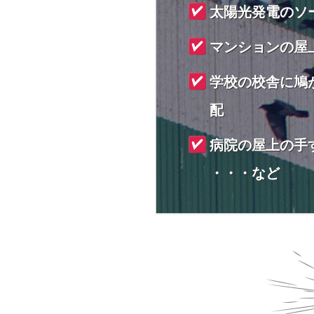
太陽光発電のソ
マンションの屋
学校の校舎に鳩
配
病院の屋上の手
・・・など