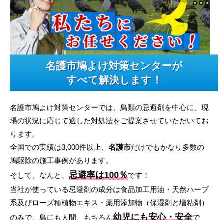
名護市鳩よけ対策センターが
すべて解決します！
名護市鳩よけ対策センターでは、鳥類の忌避剤を中心に、現
場の状況に応じて適した対処法をご提案させていただいてお
ります。
全国での実績は3,000件以上、
名護市
だけでもかなり多数の
鳩駆除の施工事例があります。
忌避率は100％
そして、なんと、
です！
当社が使っている忌避剤の成分は食品加工用油・天然ハーブ
系及びローズ種植物エキス・薬用添加物（保湿剤と増粘剤）
幼児にも安心・安全
のみで、鳥にも人間、もちろん
で