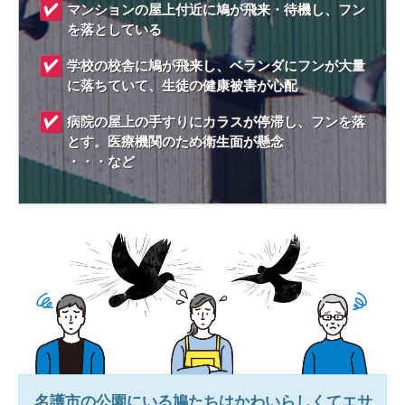
マンションの屋上付近に鳩が飛来・待機し、フン
を落としている
学校の校舎に鳩が飛来し、ベランダにフンが大量
に落ちていて、生徒の健康被害が心配
病院の屋上の手すりにカラスが停滞し、フンを落
とす。医療機関のため衛生面が懸念
・・・など
名護市
の公園にいる鳩たちはかわいらしくてエサ