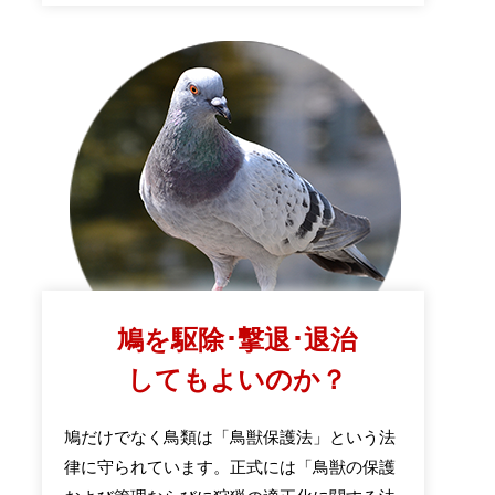
鳩を駆除･撃退･退治
してもよいのか？
鳩だけでなく鳥類は「鳥獣保護法」という法
律に守られています。正式には「鳥獣の保護