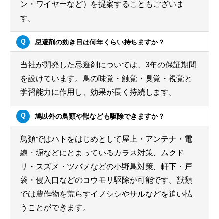
ン・ワイヤーなど）を提案することもございま
す。
忌避剤の効き目は何年くらい持ちますか？
当社が開発した忌避剤については、3年の保証期間
を設けています。鳥の味覚・触覚・臭覚・視覚と
学習能力に作用し、効果が長く持続します。
鳩以外の鳥類や獣なども駆除できますか？
鳥類ではハトをはじめとして屋上・アンテナ・電
線・塀などにとまっているカラス対策、ムクド
リ・スズメ・ツバメなどの小野鳥対策、軒下・戸
袋・侵入口などのコウモリ駆除が可能です。獣類
では農作物を荒らすイノシシやサルなどを追い払
うことができます。