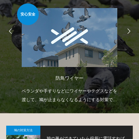
安心安全
難易
防鳥ワイヤー
射
ベランダや手すりなどにワイヤーやテグスなどを
ゴ
下げ
渡して、鳩が止まらなくなるようにする対策で
ネ
。
す。
策
鳩の対策方法
鳩の巣ができていたら役所に電話すれば