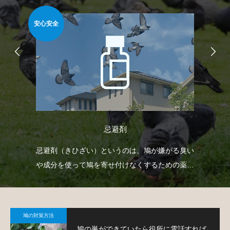
安心安全
安心
忌避剤
どを
忌避剤（きひざい）というのは、鳩が嫌がる臭い
防
で
や成分を使って鳩を寄せ付けなくするための薬剤
よ
で、様々なタイプのものがあります。
鳩の対策方法
鳩の巣ができていたら役所に電話すれば