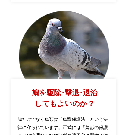
鳩を駆除･撃退･退治
してもよいのか？
鳩だけでなく鳥類は「鳥獣保護法」という法
律に守られています。正式には「鳥獣の保護