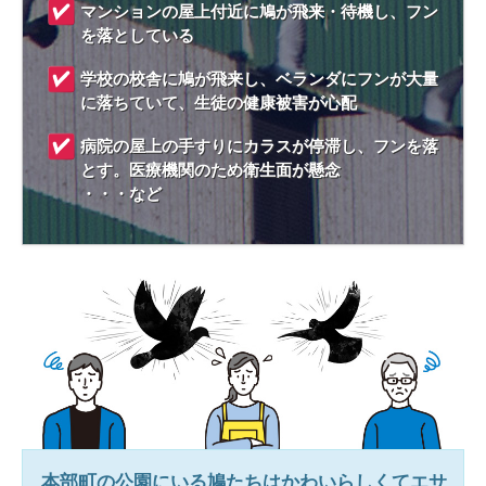
マンションの屋上付近に鳩が飛来・待機し、フン
を落としている
学校の校舎に鳩が飛来し、ベランダにフンが大量
に落ちていて、生徒の健康被害が心配
病院の屋上の手すりにカラスが停滞し、フンを落
とす。医療機関のため衛生面が懸念
・・・など
本部町
の公園にいる鳩たちはかわいらしくてエサ