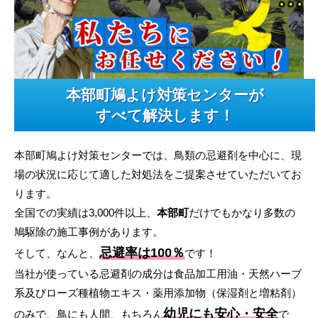
本部町鳩よけ対策センターが
すべて解決します！
本部町鳩よけ対策センターでは、鳥類の忌避剤を中心に、現
場の状況に応じて適した対処法をご提案させていただいてお
ります。
全国での実績は3,000件以上、
本部町
だけでもかなり多数の
鳩駆除の施工事例があります。
忌避率は100％
そして、なんと、
です！
当社が使っている忌避剤の成分は食品加工用油・天然ハーブ
系及びローズ種植物エキス・薬用添加物（保湿剤と増粘剤）
幼児にも安心・安全
のみで、鳥にも人間、もちろん
で