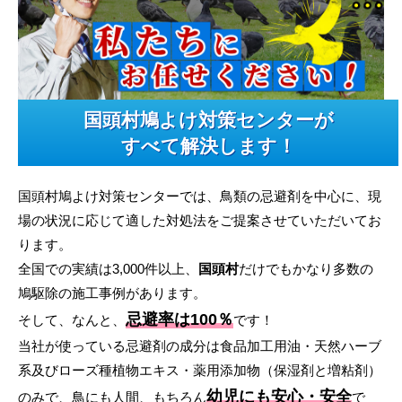
国頭村鳩よけ対策センターが
すべて解決します！
国頭村鳩よけ対策センターでは、鳥類の忌避剤を中心に、現
場の状況に応じて適した対処法をご提案させていただいてお
ります。
全国での実績は3,000件以上、
国頭村
だけでもかなり多数の
鳩駆除の施工事例があります。
忌避率は100％
そして、なんと、
です！
当社が使っている忌避剤の成分は食品加工用油・天然ハーブ
系及びローズ種植物エキス・薬用添加物（保湿剤と増粘剤）
幼児にも安心・安全
のみで、鳥にも人間、もちろん
で