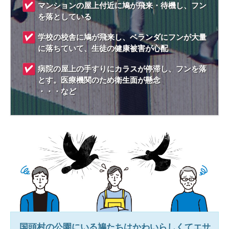
マンションの屋上付近に鳩が飛来・待機し、フン
を落としている
学校の校舎に鳩が飛来し、ベランダにフンが大量
に落ちていて、生徒の健康被害が心配
病院の屋上の手すりにカラスが停滞し、フンを落
とす。医療機関のため衛生面が懸念
・・・など
国頭村
の公園にいる鳩たちはかわいらしくてエサ