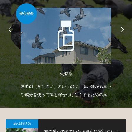
安心安全
安心
忌避剤
防鳥
忌避剤（きひざい）というのは、鳩が嫌がる臭い
ベ
鳩対
や成分を使って鳩を寄せ付けなくするための薬剤
渡
で、様々なタイプのものがあります。
す
鳩の対策方法
鳩の巣ができていたら役所に電話すれば