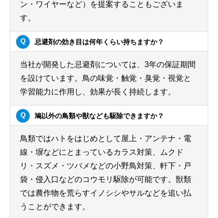
ン・ワイヤーなど）を提案することもございま
す。
忌避剤の効き目は何年くらい持ちますか？
当社が開発した忌避剤については、3年の保証期間
を設けています。鳥の味覚・触覚・臭覚・視覚と
学習能力に作用し、効果が長く持続します。
鳩以外の鳥類や獣なども駆除できますか？
鳥類ではハトをはじめとして屋上・アンテナ・電
線・塀などにとまっているカラス対策、ムクド
リ・スズメ・ツバメなどの小野鳥対策、軒下・戸
袋・侵入口などのコウモリ駆除が可能です。獣類
では農作物を荒らすイノシシやサルなどを追い払
うことができます。