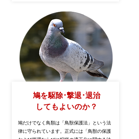
鳩を駆除･撃退･退治
してもよいのか？
鳩だけでなく鳥類は「鳥獣保護法」という法
律に守られています。正式には「鳥獣の保護