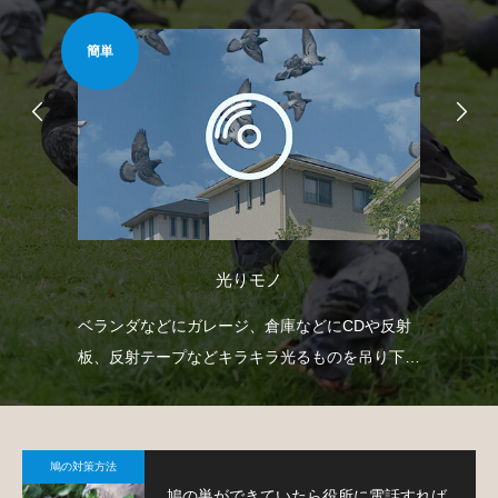
簡単
難易
光りモノ
て鳩
ベランダなどにガレージ、倉庫などにCDや反射
ゴ
板、反射テープなどキラキラ光るものを吊り下げ
ネ
て、鳩を寄り付きにくくするという方法です。
策
鳩の対策方法
鳩の巣ができていたら役所に電話すれば