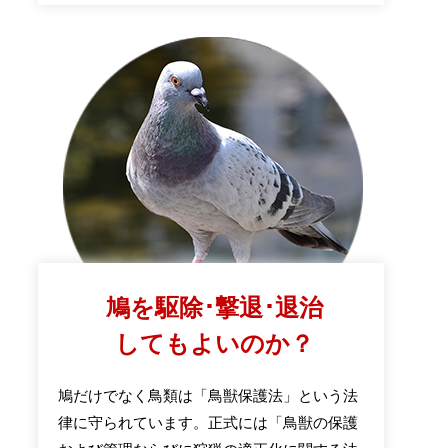
鳩を駆除･撃退･退治
してもよいのか？
鳩だけでなく鳥類は「鳥獣保護法」という法
律に守られています。正式には「鳥獣の保護