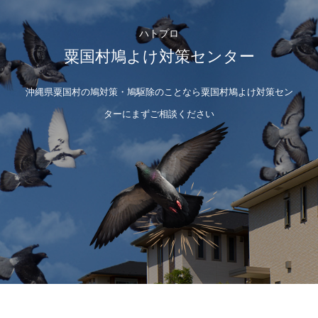
ハトプロ
粟国村鳩よけ対策センター
沖縄県粟国村の鳩対策・鳩駆除のことなら粟国村鳩よけ対策セン
ターにまずご相談ください