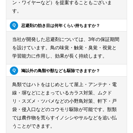
ン・ワイヤーなど）を提案することもございま
す。
忌避剤の効き目は何年くらい持ちますか？
当社が開発した忌避剤については、3年の保証期間
を設けています。鳥の味覚・触覚・臭覚・視覚と
学習能力に作用し、効果が長く持続します。
鳩以外の鳥類や獣なども駆除できますか？
鳥類ではハトをはじめとして屋上・アンテナ・電
線・塀などにとまっているカラス対策、ムクド
リ・スズメ・ツバメなどの小野鳥対策、軒下・戸
袋・侵入口などのコウモリ駆除が可能です。獣類
では農作物を荒らすイノシシやサルなどを追い払
うことができます。