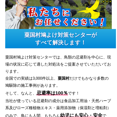
粟国村鳩よけ対策センターが
すべて解決します！
粟国村鳩よけ対策センターでは、鳥類の忌避剤を中心に、現
場の状況に応じて適した対処法をご提案させていただいてお
ります。
全国での実績は3,000件以上、
粟国村
だけでもかなり多数の
鳩駆除の施工事例があります。
忌避率は100％
そして、なんと、
です！
当社が使っている忌避剤の成分は食品加工用油・天然ハーブ
系及びローズ種植物エキス・薬用添加物（保湿剤と増粘剤）
幼児にも安心・安全
のみで、鳥にも人間、もちろん
で