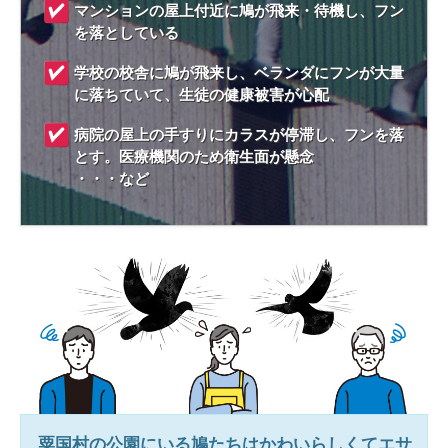
マンションの屋上付近に鳩が飛来・待機し、フン
を落としている
学校の校舎に鳩が飛来し、ベランダにフンが大量
に落ちていて、生徒の健康被害が心配
病院の屋上の手すりにカラスが停滞し、フンを落
とす。医療機関のため衛生面が懸念
・・・など
粟国村
の公園にいる鳩たちはかわいらしくてエサ